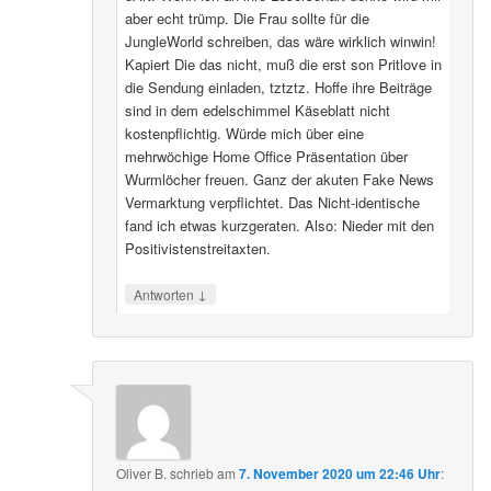
wurde dann zu einem abendfüllenden Ereignis der
3Art. Wenn ich an ihre Leserschaft denke wird mir
aber echt trümp. Die Frau sollte für die
JungleWorld schreiben, das wäre wirklich winwin!
Kapiert Die das nicht, muß die erst son Pritlove in
die Sendung einladen, tztztz. Hoffe ihre Beiträge
sind in dem edelschimmel Käseblatt nicht
kostenpflichtig. Würde mich über eine
mehrwöchige Home Office Präsentation über
Wurmlöcher freuen. Ganz der akuten Fake News
Vermarktung verpflichtet. Das Nicht-identische
fand ich etwas kurzgeraten. Also: Nieder mit den
Positivistenstreitaxten.
↓
Antworten