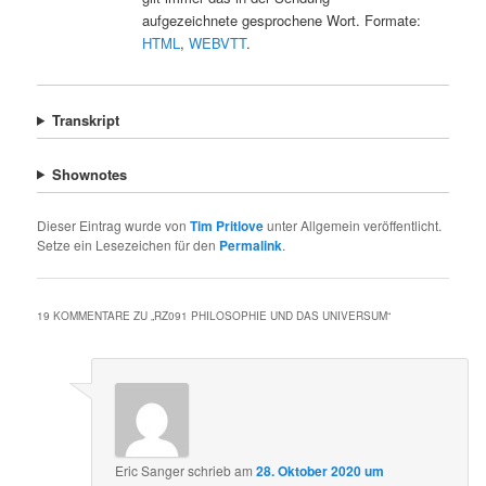
Sicherheit eine Reihe von Fehlern. Im Zweifel
gilt immer das in der Sendung
aufgezeichnete gesprochene Wort. Formate:
HTML
,
WEBVTT
.
Transkript
Shownotes
Dieser Eintrag wurde von
Tim Pritlove
unter Allgemein veröffentlicht.
Setze ein Lesezeichen für den
Permalink
.
19 KOMMENTARE ZU „
RZ091 PHILOSOPHIE UND DAS UNIVERSUM
“