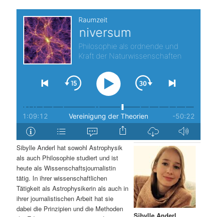
t
a
Aufnahme:
25.09.2020
s
l
p
t
r
s
i
p
n
r
g
i
e
n
Sibylle Anderl hat sowohl Astrophysik
als auch Philosophie studiert und ist
n
g
heute als Wissenschaftsjournalistin
tätig. In ihrer wissenschaftlichen
e
Tätigkeit als Astrophysikerin als auch in
ihrer journalistischen Arbeit hat sie
n