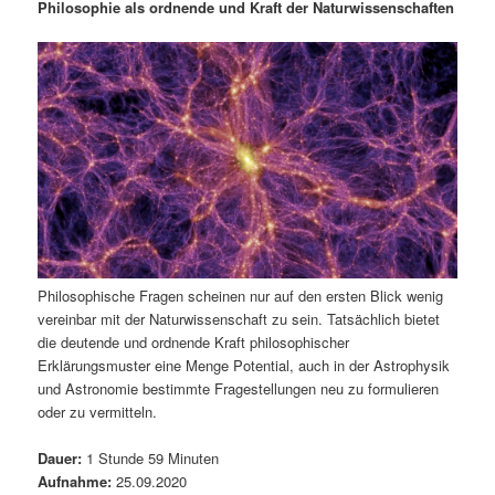
i
s
m
u
n
n
Philosophie als ordnende und Kraft der Naturwissenschaften
g
a
ä
n
e
v
n
i
r
d
g
a
e
ä
t
i
n
r
o
n
I
e
n
n
Philosophische Fragen scheinen nur auf den ersten Blick wenig
vereinbar mit der Naturwissenschaft zu sein. Tatsächlich bietet
h
I
die deutende und ordnende Kraft philosophischer
Erklärungsmuster eine Menge Potential, auch in der Astrophysik
a
n
und Astronomie bestimmte Fragestellungen neu zu formulieren
oder zu vermitteln.
l
h
Dauer:
1 Stunde 59 Minuten