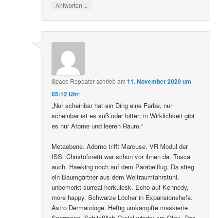
ein paar frühere RZ-Folgen noch einmal anzuhören.
↓
Antworten
Space Repeater
schrieb
am
11. November 2020 um
05:12 Uhr
:
„Nur scheinbar hat ein Ding eine Farbe, nur
scheinbar ist es süß oder bitter; in Wirklichkeit gibt
es nur Atome und leeren Raum.“
Metaebene. Adorno trifft Marcuse. VR Modul der
ISS. Christoforetti war schon vor ihnen da. Tosca
auch. Hawking noch auf dem Parabelflug. Da stieg
ein Baumgärtner aus dem Weltraumfahrstuhl,
unbemerkt surreal herkulesk. Echo auf Kennedy,
more happy. Schwarze Löcher in Expansionshefe.