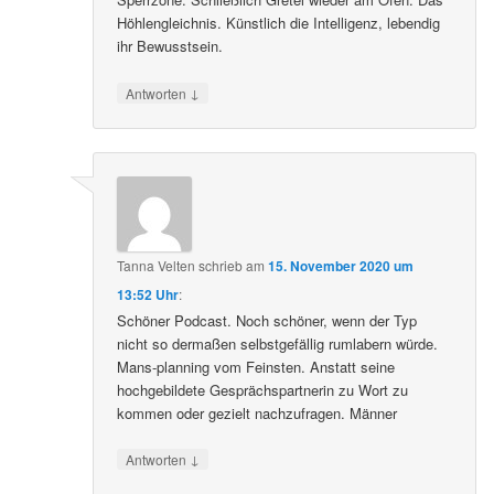
Astro Dermatologe. Heftig umkämpfte maskierte
Sperrzone. Schließlich Gretel wieder am Ofen. Das
Höhlengleichnis. Künstlich die Intelligenz, lebendig
ihr Bewusstsein.
↓
Antworten
Tanna Velten
schrieb
am
15. November 2020 um
13:52 Uhr
:
Schöner Podcast. Noch schöner, wenn der Typ
nicht so dermaßen selbstgefällig rumlabern würde.
Mans-planning vom Feinsten. Anstatt seine
hochgebildete Gesprächspartnerin zu Wort zu
kommen oder gezielt nachzufragen. Männer