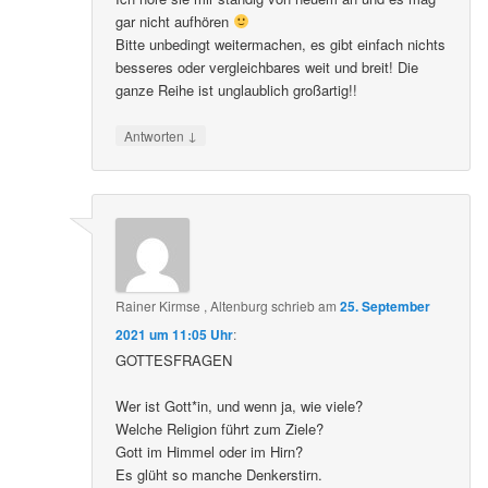
Großes Lob und einen riesen Dank für diese Folge.
Ich höre sie mir ständig von neuem an und es mag
gar nicht aufhören
Bitte unbedingt weitermachen, es gibt einfach nichts
besseres oder vergleichbares weit und breit! Die
ganze Reihe ist unglaublich großartig!!
↓
Antworten
Rainer Kirmse , Altenburg
schrieb
am
25. September
2021 um 11:05 Uhr
:
GOTTESFRAGEN
Wer ist Gott*in, und wenn ja, wie viele?
Welche Religion führt zum Ziele?
Gott im Himmel oder im Hirn?