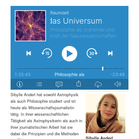
s
l
p
t
r
s
i
p
n
r
g
i
e
n
Sibylle Anderl hat sowohl Astrophysik
als auch Philosophie studiert und ist
n
g
heute als Wissenschaftsjournalistin
tätig. In ihrer wissenschaftlichen
e
Tätigkeit als Astrophysikerin als auch in
ihrer journalistischen Arbeit hat sie
n
dabei die Prinzipien und die Methoden
Sibylle Anderl