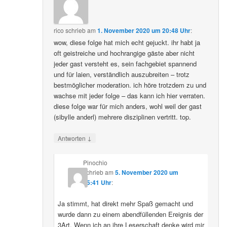
rico
schrieb
am
1. November 2020 um 20:48 Uhr
:
wow, diese folge hat mich echt gejuckt. ihr habt ja
oft geistreiche und hochrangige gäste aber nicht
jeder gast versteht es, sein fachgebiet spannend
und für laien, verständlich auszubreiten – trotz
bestmöglicher moderation. ich höre trotzdem zu und
wachse mit jeder folge – das kann ich hier verraten.
diese folge war für mich anders, wohl weil der gast
(sibylle anderl) mehrere disziplinen vertritt. top.
↓
Antworten
Pinochio
schrieb
am
5. November 2020 um
05:41 Uhr
:
Ja stimmt, hat direkt mehr Spaß gemacht und
wurde dann zu einem abendfüllenden Ereignis der
3Art. Wenn ich an ihre Leserschaft denke wird mir