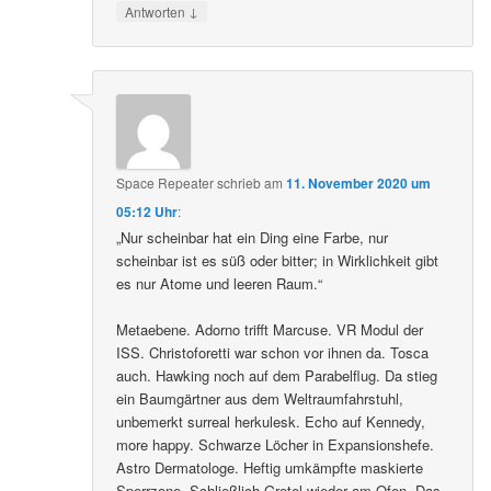
↓
Antworten
Space Repeater
schrieb
am
11. November 2020 um
05:12 Uhr
:
„Nur scheinbar hat ein Ding eine Farbe, nur
scheinbar ist es süß oder bitter; in Wirklichkeit gibt
es nur Atome und leeren Raum.“
Metaebene. Adorno trifft Marcuse. VR Modul der
ISS. Christoforetti war schon vor ihnen da. Tosca
auch. Hawking noch auf dem Parabelflug. Da stieg
ein Baumgärtner aus dem Weltraumfahrstuhl,
unbemerkt surreal herkulesk. Echo auf Kennedy,
more happy. Schwarze Löcher in Expansionshefe.
Astro Dermatologe. Heftig umkämpfte maskierte
Sperrzone. Schließlich Gretel wieder am Ofen. Das