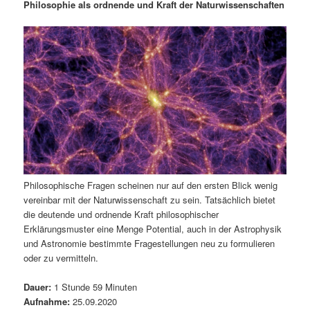
m
u
n
n
Philosophie als ordnende und Kraft der Naturwissenschaften
g
a
ä
n
e
v
n
i
r
d
g
a
e
ä
t
i
n
r
o
n
I
e
n
n
Philosophische Fragen scheinen nur auf den ersten Blick wenig
vereinbar mit der Naturwissenschaft zu sein. Tatsächlich bietet
h
I
die deutende und ordnende Kraft philosophischer
Erklärungsmuster eine Menge Potential, auch in der Astrophysik
a
n
und Astronomie bestimmte Fragestellungen neu zu formulieren
oder zu vermitteln.
l
h
Dauer:
1 Stunde 59 Minuten
t
a
Aufnahme:
25.09.2020