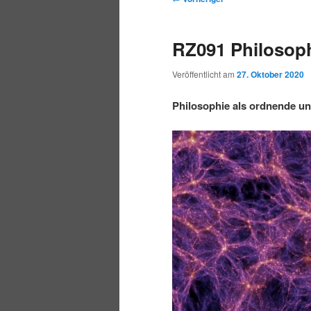
r
t
e
m
m
i
m
i
RZ091 Philosop
n
e
t
p
s
g
n
r
Veröffentlicht am
27. Oktober 2020
e
ü
a
r
e
n
g
Philosophie als ordnende un
s
i
k
n
a
m
u
v
i
ä
n
g
a
r
d
t
i
e
ä
o
n
n
r