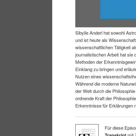
i
p
n
r
Sibylle Anderl hat sowohl Astr
g
i
und ist heute als Wissenschaftsj
wissenschaftlichen Tätigkeit al
e
n
journalistischen Arbeit hat sie 
Methoden der Erkenntnisgewin
n
g
Einklang zu bringen und erläut
Nutzen eines wissenschaftsthe
e
Während die moderne Naturwiss
der Welt durch die Philosophie
n
ordnende Kraft der Philosophie
Erkenntnisse für Erklärungen 
Für diese Episo
Transkript
mit 