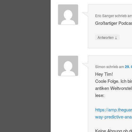
Eric Sanger
schrieb
a
Großartiger Podcast
↓
Antworten
Simon
schrieb
am
29.
Hey Tim!
Coole Folge. Ich b
antiken Weltvorste
lese:
https://amp.thegua
way-predictive-ana
Keine Ahnung ob d