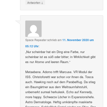
↓
Antworten
Space Repeater
schrieb
am
11. November 2020 um
05:12 Uhr
:
„Nur scheinbar hat ein Ding eine Farbe, nur
scheinbar ist es süß oder bitter; in Wirklichkeit gibt
es nur Atome und leeren Raum.“
Metaebene. Adorno trifft Marcuse. VR Modul der
ISS. Christoforetti war schon vor ihnen da. Tosca
auch. Hawking noch auf dem Parabelflug. Da stieg
ein Baumgärtner aus dem Weltraumfahrstuhl,
unbemerkt surreal herkulesk. Echo auf Kennedy,
more happy. Schwarze Löcher in Expansionshefe.
Astro Dermatologe. Heftig umkämpfte maskierte
Sperrzone. Schließlich Gretel wieder am Ofen. Das