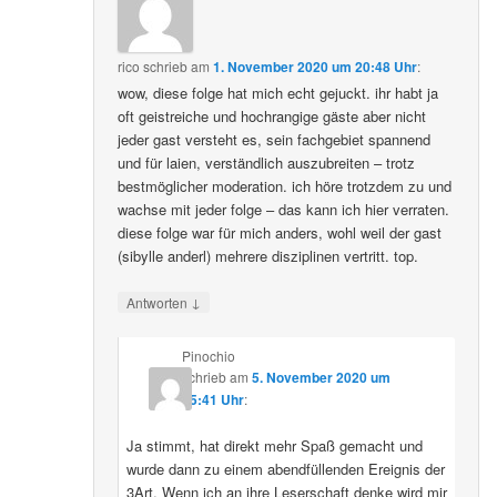
rico
schrieb
am
1. November 2020 um 20:48 Uhr
:
wow, diese folge hat mich echt gejuckt. ihr habt ja
oft geistreiche und hochrangige gäste aber nicht
jeder gast versteht es, sein fachgebiet spannend
und für laien, verständlich auszubreiten – trotz
bestmöglicher moderation. ich höre trotzdem zu und
wachse mit jeder folge – das kann ich hier verraten.
diese folge war für mich anders, wohl weil der gast
(sibylle anderl) mehrere disziplinen vertritt. top.
↓
Antworten
Pinochio
schrieb
am
5. November 2020 um
05:41 Uhr
:
Ja stimmt, hat direkt mehr Spaß gemacht und
wurde dann zu einem abendfüllenden Ereignis der
3Art. Wenn ich an ihre Leserschaft denke wird mir