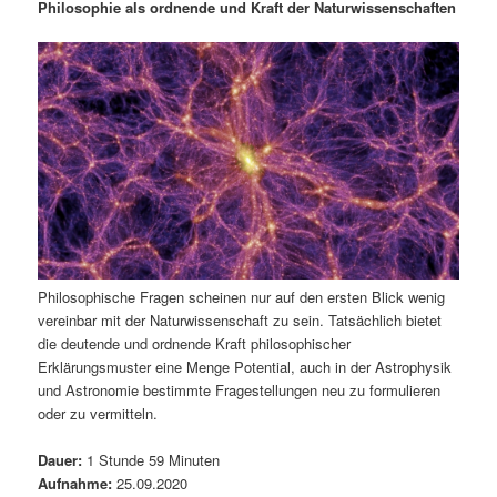
m
u
n
n
Philosophie als ordnende und Kraft der Naturwissenschaften
g
a
ä
n
e
v
n
i
r
d
g
a
e
ä
t
i
n
r
o
n
I
e
n
n
Philosophische Fragen scheinen nur auf den ersten Blick wenig
vereinbar mit der Naturwissenschaft zu sein. Tatsächlich bietet
h
I
die deutende und ordnende Kraft philosophischer
Erklärungsmuster eine Menge Potential, auch in der Astrophysik
a
n
und Astronomie bestimmte Fragestellungen neu zu formulieren
oder zu vermitteln.
l
h
Dauer:
1 Stunde 59 Minuten
t
a
Aufnahme:
25.09.2020