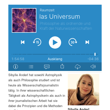
s
l
p
t
r
s
i
p
n
r
g
i
e
n
Sibylle Anderl hat sowohl Astrophysik
als auch Philosophie studiert und ist
n
g
heute als Wissenschaftsjournalistin
tätig. In ihrer wissenschaftlichen
e
Tätigkeit als Astrophysikerin als auch in
ihrer journalistischen Arbeit hat sie
n
dabei die Prinzipien und die Methoden
Sibylle Anderl