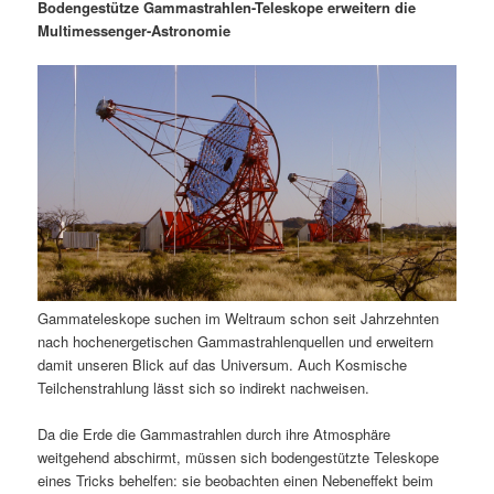
m
u
n
n
Bodengestütze Gammastrahlen-Teleskope erweitern die
g
a
Multimessenger-Astronomie
ä
n
e
v
n
i
r
d
g
a
e
ä
t
i
n
r
o
n
I
e
n
n
Gammateleskope suchen im Weltraum schon seit Jahrzehnten
h
I
nach hochenergetischen Gammastrahlenquellen und erweitern
damit unseren Blick auf das Universum. Auch Kosmische
a
n
Teilchenstrahlung lässt sich so indirekt nachweisen.
l
h
Da die Erde die Gammastrahlen durch ihre Atmosphäre
weitgehend abschirmt, müssen sich bodengestützte Teleskope
t
a
eines Tricks behelfen: sie beobachten einen Nebeneffekt beim