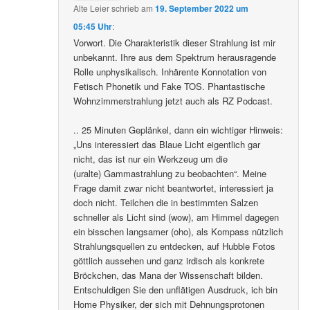
Alte Leier
schrieb
am
19. September 2022 um
05:45 Uhr
:
Vorwort. Die Charakteristik dieser Strahlung ist mir
unbekannt. Ihre aus dem Spektrum herausragende
Rolle unphysikalisch. Inhärente Konnotation von
Fetisch Phonetik und Fake TOS. Phantastische
Wohnzimmerstrahlung jetzt auch als RZ Podcast.
.. 25 Minuten Geplänkel, dann ein wichtiger Hinweis:
„Uns interessiert das Blaue Licht eigentlich gar
nicht, das ist nur ein Werkzeug um die
(uralte) Gammastrahlung zu beobachten“. Meine
Frage damit zwar nicht beantwortet, interessiert ja
doch nicht. Teilchen die in bestimmten Salzen
schneller als Licht sind (wow), am Himmel dagegen
ein bisschen langsamer (oho), als Kompass nützlich
Strahlungsquellen zu entdecken, auf Hubble Fotos
göttlich aussehen und ganz irdisch als konkrete
Bröckchen, das Mana der Wissenschaft bilden.
Entschuldigen Sie den unflätigen Ausdruck, ich bin
Home Physiker, der sich mit Dehnungsprotonen