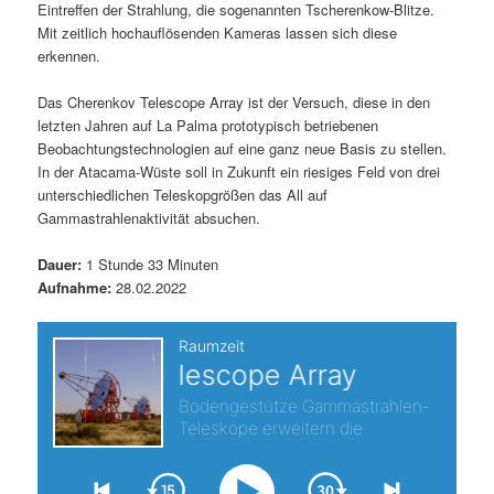
Eintreffen der Strahlung, die sogenannten Tscherenkow-Blitze.
s
l
Mit zeitlich hochauflösenden Kameras lassen sich diese
erkennen.
p
t
Das Cherenkov Telescope Array ist der Versuch, diese in den
r
s
letzten Jahren auf La Palma prototypisch betriebenen
Beobachtungstechnologien auf eine ganz neue Basis zu stellen.
i
p
In der Atacama-Wüste soll in Zukunft ein riesiges Feld von drei
unterschiedlichen Teleskopgrößen das All auf
Gammastrahlenaktivität absuchen.
n
r
Dauer:
1 Stunde 33 Minuten
g
i
Aufnahme:
28.02.2022
e
n
n
g
e
n