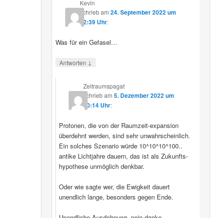
Kevin
schrieb
am
24. September 2022 um
12:39 Uhr
:
Was für ein Gefasel…
↓
Antworten
Zeitraumspagat
schrieb
am
5. Dezember 2022 um
00:14 Uhr
:
Protonen, die von der Raumzeit-expansion
überdehnt werden, sind sehr unwahrscheinlich.
Ein solches Szenario würde 10^10^10^100..
antike Lichtjahre dauern, das ist als Zukunfts-
hypothese unmöglich denkbar.
Oder wie sagte wer, die Ewigkeit dauert
unendlich lange, besonders gegen Ende.
Unendliche Ausdehnung, nein danke.