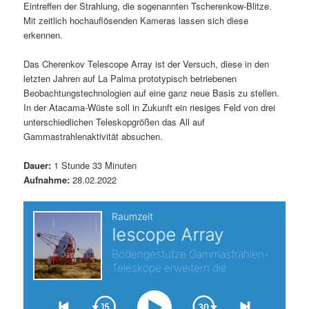
Eintreffen der Strahlung, die sogenannten Tscherenkow-Blitze.
s
l
Mit zeitlich hochauflösenden Kameras lassen sich diese
erkennen.
p
t
Das Cherenkov Telescope Array ist der Versuch, diese in den
r
s
letzten Jahren auf La Palma prototypisch betriebenen
Beobachtungstechnologien auf eine ganz neue Basis zu stellen.
i
p
In der Atacama-Wüste soll in Zukunft ein riesiges Feld von drei
unterschiedlichen Teleskopgrößen das All auf
Gammastrahlenaktivität absuchen.
n
r
Dauer:
1 Stunde 33 Minuten
g
i
Aufnahme:
28.02.2022
e
n
n
g
e
n