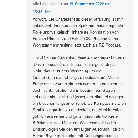
Alte Leier
schrieb
am
19. September 2022 um
05:45 Uhr
:
Vorwort. Die Charakteristik dieser Strahlung ist mir
unbekannt. Ihre aus dem Spektrum herausragende
Rolle unphysikalisch. Inhärente Konnotation von
Fetisch Phonetik und Fake TOS. Phantastische
Wohnzimmerstrahlung jetzt auch als RZ Podcast.
.. 25 Minuten Geplänkel, dann ein wichtiger Hinweis:
„Uns interessiert das Blaue Licht eigentlich gar
nicht, das ist nur ein Werkzeug um die
(uralte) Gammastrahlung zu beobachten“. Meine
Frage damit zwar nicht beantwortet, interessiert ja
doch nicht. Teilchen die in bestimmten Salzen
schneller als Licht sind (wow), am Himmel dagegen
ein bisschen langsamer (oho), als Kompass nützlich
Strahlungsquellen zu entdecken, auf Hubble Fotos
göttlich aussehen und ganz irdisch als konkrete
Bröckchen, das Mana der Wissenschaft bilden.
Entschuldigen Sie den unflätigen Ausdruck, ich bin
Home Physiker, der sich mit Dehnungsprotonen