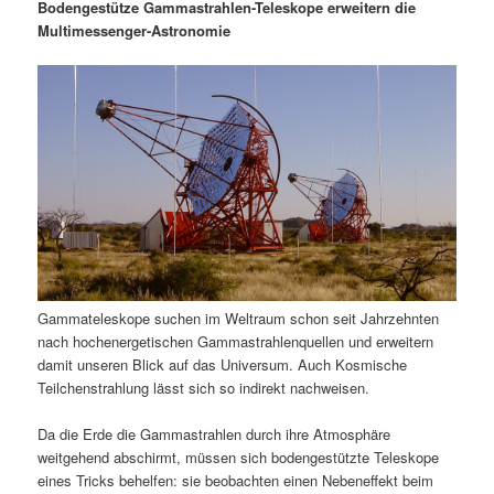
m
u
n
n
Bodengestütze Gammastrahlen-Teleskope erweitern die
g
a
Multimessenger-Astronomie
ä
n
e
v
n
i
r
d
g
a
e
ä
t
i
n
r
o
n
I
e
n
n
Gammateleskope suchen im Weltraum schon seit Jahrzehnten
h
I
nach hochenergetischen Gammastrahlenquellen und erweitern
damit unseren Blick auf das Universum. Auch Kosmische
a
n
Teilchenstrahlung lässt sich so indirekt nachweisen.
l
h
Da die Erde die Gammastrahlen durch ihre Atmosphäre
weitgehend abschirmt, müssen sich bodengestützte Teleskope
t
a
eines Tricks behelfen: sie beobachten einen Nebeneffekt beim