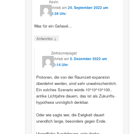
Kevin
schrieb
am
24. September 2022 um
12:39 Uhr
:
Was für ein Gefasel…
↓
Antworten
Zeitraumspagat
schrieb
am
5. Dezember 2022 um
00:14 Uhr
:
Protonen, die von der Raumzeit-expansion
überdehnt werden, sind sehr unwahrscheinlich.
Ein solches Szenario würde 10^10^10^100..
antike Lichtjahre dauern, das ist als Zukunfts-
hypothese unmöglich denkbar.
Oder wie sagte wer, die Ewigkeit dauert
unendlich lange, besonders gegen Ende.
Unendliche Ausdehnung, nein danke.