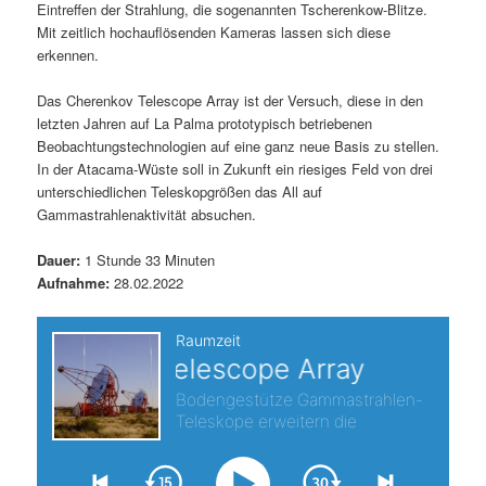
Eintreffen der Strahlung, die sogenannten Tscherenkow-Blitze.
s
l
Mit zeitlich hochauflösenden Kameras lassen sich diese
erkennen.
p
t
Das Cherenkov Telescope Array ist der Versuch, diese in den
r
s
letzten Jahren auf La Palma prototypisch betriebenen
Beobachtungstechnologien auf eine ganz neue Basis zu stellen.
i
p
In der Atacama-Wüste soll in Zukunft ein riesiges Feld von drei
unterschiedlichen Teleskopgrößen das All auf
Gammastrahlenaktivität absuchen.
n
r
Dauer:
1 Stunde 33 Minuten
g
i
Aufnahme:
28.02.2022
e
n
n
g
e
n