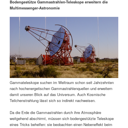
m
u
n
n
Bodengestütze Gammastrahlen-Teleskope erweitern die
g
a
Multimessenger-Astronomie
ä
n
e
v
n
i
r
d
g
a
e
ä
t
i
n
r
o
n
I
e
n
n
Gammateleskope suchen im Weltraum schon seit Jahrzehnten
h
I
nach hochenergetischen Gammastrahlenquellen und erweitern
damit unseren Blick auf das Universum. Auch Kosmische
a
n
Teilchenstrahlung lässt sich so indirekt nachweisen.
l
h
Da die Erde die Gammastrahlen durch ihre Atmosphäre
weitgehend abschirmt, müssen sich bodengestützte Teleskope
t
a
eines Tricks behelfen: sie beobachten einen Nebeneffekt beim