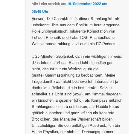
Alte Leier
schrieb
am
19. September 2022 um
05:45 Uhr
:
Vorwort. Die Charakteristik dieser Strahlung ist mir
unbekannt. Ihre aus dem Spektrum herausragende
Rolle unphysikalisch. Inhärente Konnotation von
Fetisch Phonetik und Fake TOS. Phantastische
Wohnzimmerstrahlung jetzt auch als RZ Podcast.
.. 25 Minuten Geplänkel, dann ein wichtiger Hinweis:
„Uns interessiert das Blaue Licht eigentlich gar
nicht, das ist nur ein Werkzeug um die
(uralte) Gammastrahlung zu beobachten“. Meine
Frage damit zwar nicht beantwortet, interessiert ja
doch nicht. Teilchen die in bestimmten Salzen
schneller als Licht sind (wow), am Himmel dagegen
ein bisschen langsamer (oho), als Kompass nützlich
Strahlungsquellen zu entdecken, auf Hubble Fotos
göttlich aussehen und ganz irdisch als konkrete
Bröckchen, das Mana der Wissenschaft bilden.
Entschuldigen Sie den unflätigen Ausdruck, ich bin
Home Physiker, der sich mit Dehnungsprotonen