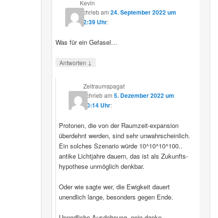
Kevin
schrieb
am
24. September 2022 um
12:39 Uhr
:
Was für ein Gefasel…
↓
Antworten
Zeitraumspagat
schrieb
am
5. Dezember 2022 um
00:14 Uhr
:
Protonen, die von der Raumzeit-expansion
überdehnt werden, sind sehr unwahrscheinlich.
Ein solches Szenario würde 10^10^10^100..
antike Lichtjahre dauern, das ist als Zukunfts-
hypothese unmöglich denkbar.
Oder wie sagte wer, die Ewigkeit dauert
unendlich lange, besonders gegen Ende.
Unendliche Ausdehnung, nein danke.