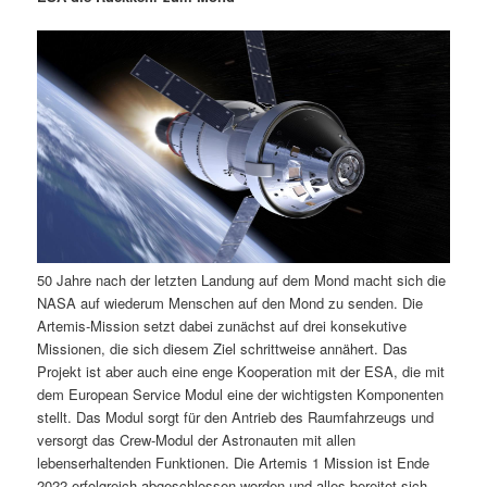
m
u
n
n
g
a
ä
n
e
v
n
i
r
d
g
a
e
ä
t
i
n
r
o
n
I
e
50 Jahre nach der letzten Landung auf dem Mond macht sich die
n
n
NASA auf wiederum Menschen auf den Mond zu senden. Die
Artemis-Mission setzt dabei zunächst auf drei konsekutive
h
I
Missionen, die sich diesem Ziel schrittweise annähert. Das
Projekt ist aber auch eine enge Kooperation mit der ESA, die mit
a
n
dem European Service Modul eine der wichtigsten Komponenten
stellt. Das Modul sorgt für den Antrieb des Raumfahrzeugs und
l
h
versorgt das Crew-Modul der Astronauten mit allen
lebenserhaltenden Funktionen. Die Artemis 1 Mission ist Ende
t
a
2022 erfolgreich abgeschlossen worden und alles bereitet sich