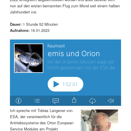
nun auf den ersten bemannten Flug zum Mond seit einem halben
s
l
Jahrhundert vor.
p
t
Dauer:
1 Stunde 52 Minuten
Aufnahme:
16.01.2023
r
s
i
p
n
r
g
i
e
n
n
g
e
Ich spreche mit Tobias Langener von
ESA, der verantwortlich für die
n
Antriebssysteme des Orion European
Service Modules am Projekt