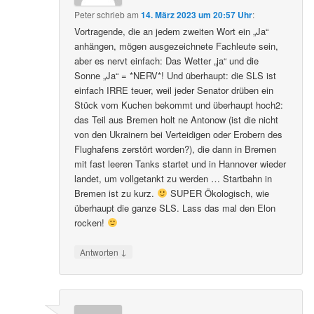
Peter
schrieb
am
14. März 2023 um 20:57 Uhr
:
Vortragende, die an jedem zweiten Wort ein „Ja“
anhängen, mögen ausgezeichnete Fachleute sein,
aber es nervt einfach: Das Wetter „ja“ und die
Sonne „Ja“ = *NERV*! Und überhaupt: die SLS ist
einfach IRRE teuer, weil jeder Senator drüben ein
Stück vom Kuchen bekommt und überhaupt hoch2:
das Teil aus Bremen holt ne Antonow (ist die nicht
von den Ukrainern bei Verteidigen oder Erobern des
Flughafens zerstört worden?), die dann in Bremen
mit fast leeren Tanks startet und in Hannover wieder
landet, um vollgetankt zu werden … Startbahn in
Bremen ist zu kurz.
SUPER Ökologisch, wie
überhaupt die ganze SLS. Lass das mal den Elon
rocken!
↓
Antworten