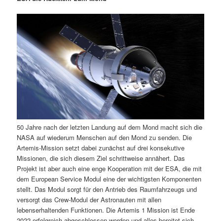
m
u
n
n
g
a
ä
n
e
v
n
i
r
d
g
a
e
ä
t
i
n
r
o
n
I
e
50 Jahre nach der letzten Landung auf dem Mond macht sich die
n
n
NASA auf wiederum Menschen auf den Mond zu senden. Die
Artemis-Mission setzt dabei zunächst auf drei konsekutive
h
I
Missionen, die sich diesem Ziel schrittweise annähert. Das
Projekt ist aber auch eine enge Kooperation mit der ESA, die mit
a
n
dem European Service Modul eine der wichtigsten Komponenten
stellt. Das Modul sorgt für den Antrieb des Raumfahrzeugs und
l
h
versorgt das Crew-Modul der Astronauten mit allen
lebenserhaltenden Funktionen. Die Artemis 1 Mission ist Ende
t
a
2022 erfolgreich abgeschlossen worden und alles bereitet sich