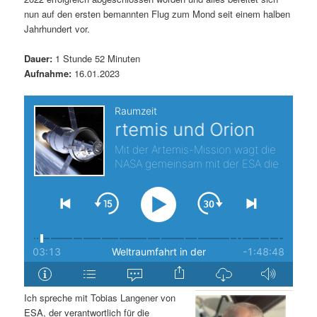
nun auf den ersten bemannten Flug zum Mond seit einem halben
s
l
Jahrhundert vor.
p
t
Dauer:
1 Stunde 52 Minuten
Aufnahme:
16.01.2023
r
s
i
p
n
r
g
i
e
n
n
g
e
n
Ich spreche mit Tobias Langener von
ESA, der verantwortlich für die