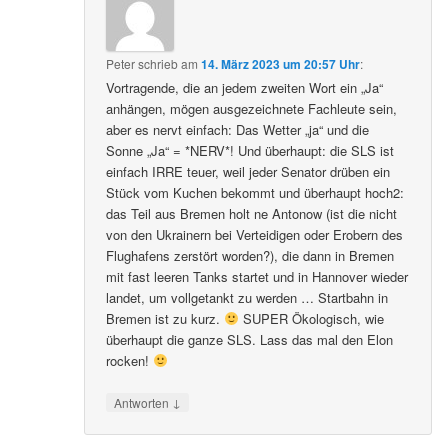
Peter
schrieb
am
14. März 2023 um 20:57 Uhr
:
Vortragende, die an jedem zweiten Wort ein „Ja“
anhängen, mögen ausgezeichnete Fachleute sein,
aber es nervt einfach: Das Wetter „ja“ und die
Sonne „Ja“ = *NERV*! Und überhaupt: die SLS ist
einfach IRRE teuer, weil jeder Senator drüben ein
Stück vom Kuchen bekommt und überhaupt hoch2:
das Teil aus Bremen holt ne Antonow (ist die nicht
von den Ukrainern bei Verteidigen oder Erobern des
Flughafens zerstört worden?), die dann in Bremen
mit fast leeren Tanks startet und in Hannover wieder
landet, um vollgetankt zu werden … Startbahn in
Bremen ist zu kurz.
SUPER Ökologisch, wie
überhaupt die ganze SLS. Lass das mal den Elon
rocken!
↓
Antworten