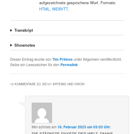
aufgezeichnete gesprochene Wort. Formate:
HTML
,
WEBVTT
.
Transkript
Shownotes
Dieser Eintrag wurde von
Tim Pritlove
unter Allgemein veröffentlicht.
Setze ein Lesezeichen für den
Permalink
.
10 KOMMENTARE ZU „
RZ107 ARTEMIS UND ORION
“
Mm
schrieb
am
16. Februar 2023 um 03:03 Uhr
:
DIE STÄRKSTE RAKETE DER WELT, DANKE