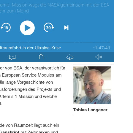
r von ESA, der verantwortlich für
on European Service Modules am
 die lange Vorgeschichte von
usforderungen des Projekts und
 Artemis 1 Mission und welche
t.
Tobias Langener
de von Raumzeit liegt auch ein
Transkript
mit Zeitmarken und