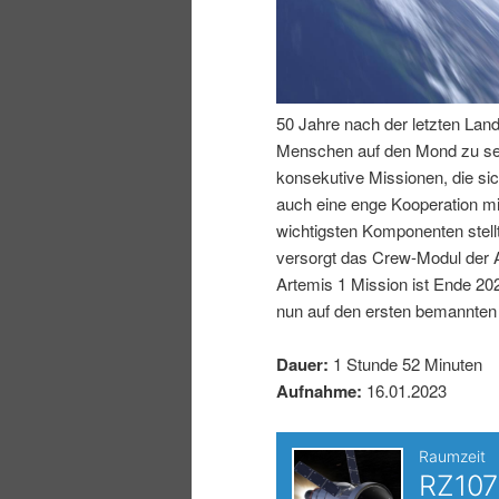
I
e
n
n
50 Jahre nach der letzten La
h
I
Menschen auf den Mond zu sen
konsekutive Missionen, die sic
a
n
auch eine enge Kooperation mi
wichtigsten Komponenten stell
l
h
versorgt das Crew-Modul der A
Artemis 1 Mission ist Ende 202
t
a
nun auf den ersten bemannten
s
l
Dauer:
1 Stunde 52 Minuten
Aufnahme:
16.01.2023
p
t
r
s