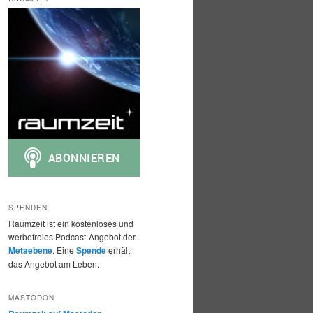
h
e
n
SPENDEN
Raumzeit ist ein kostenloses und
werbefreies Podcast-Angebot der
Metaebene
. Eine
Spende
erhält
das Angebot am Leben.
MASTODON