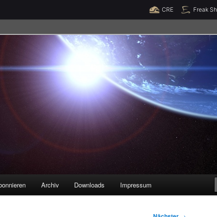
Raumzeit braucht Deine Unterstützung!
Spende jetzt!
CRE
Freak S
legenheiten
bonnieren
Archiv
Downloads
Impressum
Nächster
→