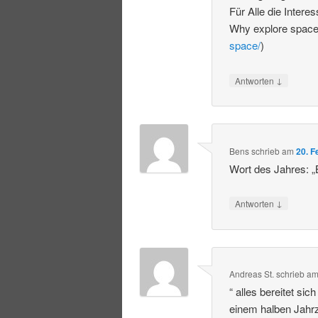
Für Alle die Intere
Why explore space
space/
)
↓
Antworten
Bens
schrieb
am
20. F
Wort des Jahres: „
↓
Antworten
Andreas St.
schrieb
a
“ alles bereitet s
einem halben Jahrz