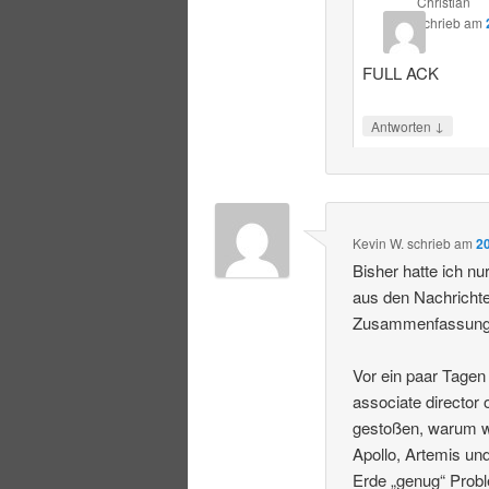
Christian
schrieb
am
FULL ACK
↓
Antworten
Kevin W.
schrieb
am
2
Bisher hatte ich n
aus den Nachrichte
Zusammenfassung
Vor ein paar Tagen 
associate director
gestoßen, warum w
Apollo, Artemis und
Erde „genug“ Prob