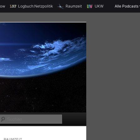
X
how
Logbuch:Netzpolitik
Raumzeit
UKW
Alle Podcasts
S
u
c
RAUMZEIT