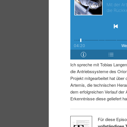
i
p
n
r
g
i
e
n
n
g
Ich spreche mit Tobias Langene
die Antriebssysteme des Ori
e
Projekt mitgearbeitet hat über
Artemis, die technischen Hera
n
dem erfolgreichen Verlauf der
Erkenntnisse diese geliefert ha
Für diese Episo
vollständiges 