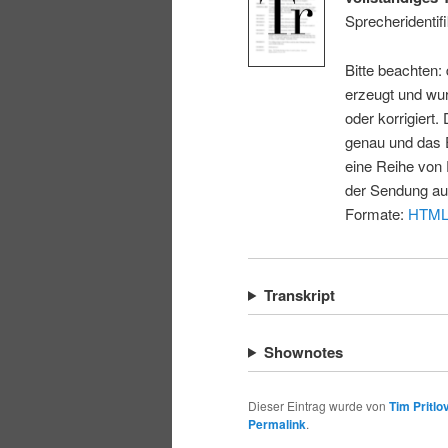
Sprecheridentifi
Bitte beachten:
erzeugt und wur
oder korrigiert.
genau und das E
eine Reihe von 
der Sendung au
Formate:
HTM
Transkript
Shownotes
Dieser Eintrag wurde von
Tim Pritlo
Permalink
.