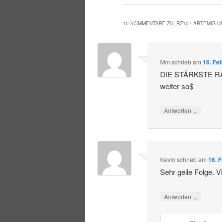
10 KOMMENTARE ZU „
RZ107 ARTEMIS U
Mm
schrieb
am
16. Fe
DIE STÄRKSTE RAK
weiter so$
↓
Antworten
Kevin
schrieb
am
16. 
Sehr geile Folge. V
↓
Antworten