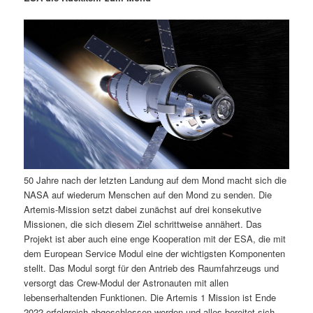
m
u
n
n
g
a
ä
n
e
v
n
i
r
d
g
a
e
ä
t
i
n
r
o
n
I
e
50 Jahre nach der letzten Landung auf dem Mond macht sich die
n
n
NASA auf wiederum Menschen auf den Mond zu senden. Die
Artemis-Mission setzt dabei zunächst auf drei konsekutive
h
I
Missionen, die sich diesem Ziel schrittweise annähert. Das
Projekt ist aber auch eine enge Kooperation mit der ESA, die mit
a
n
dem European Service Modul eine der wichtigsten Komponenten
stellt. Das Modul sorgt für den Antrieb des Raumfahrzeugs und
l
h
versorgt das Crew-Modul der Astronauten mit allen
lebenserhaltenden Funktionen. Die Artemis 1 Mission ist Ende
t
a
2022 erfolgreich abgeschlossen worden und alles bereitet sich