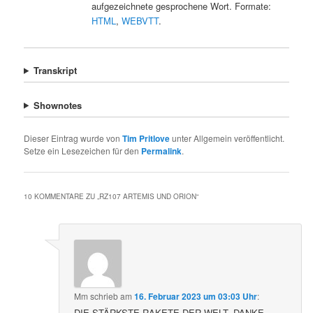
aufgezeichnete gesprochene Wort. Formate:
HTML
,
WEBVTT
.
Transkript
Shownotes
Dieser Eintrag wurde von
Tim Pritlove
unter Allgemein veröffentlicht.
Setze ein Lesezeichen für den
Permalink
.
10 KOMMENTARE ZU „
RZ107 ARTEMIS UND ORION
“
Mm
schrieb
am
16. Februar 2023 um 03:03 Uhr
:
DIE STÄRKSTE RAKETE DER WELT, DANKE