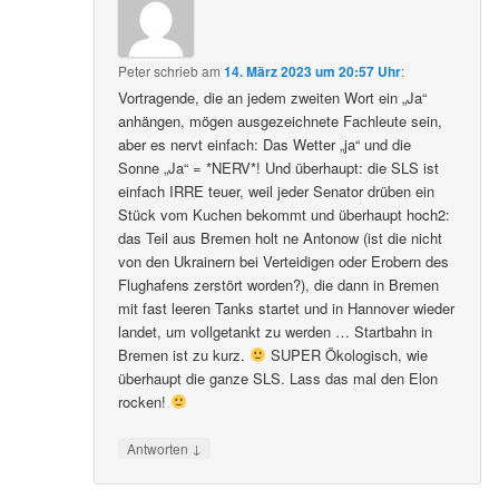
Peter
schrieb
am
14. März 2023 um 20:57 Uhr
:
Vortragende, die an jedem zweiten Wort ein „Ja“
anhängen, mögen ausgezeichnete Fachleute sein,
aber es nervt einfach: Das Wetter „ja“ und die
Sonne „Ja“ = *NERV*! Und überhaupt: die SLS ist
einfach IRRE teuer, weil jeder Senator drüben ein
Stück vom Kuchen bekommt und überhaupt hoch2:
das Teil aus Bremen holt ne Antonow (ist die nicht
von den Ukrainern bei Verteidigen oder Erobern des
Flughafens zerstört worden?), die dann in Bremen
mit fast leeren Tanks startet und in Hannover wieder
landet, um vollgetankt zu werden … Startbahn in
Bremen ist zu kurz.
SUPER Ökologisch, wie
überhaupt die ganze SLS. Lass das mal den Elon
rocken!
↓
Antworten