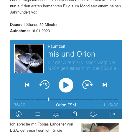
nun auf den ersten bemannten Flug zum Mond seit einem halben
s
l
Jahrhundert vor.
p
t
Dauer:
1 Stunde 52 Minuten
Aufnahme:
16.01.2023
r
s
i
p
n
r
g
i
e
n
n
g
e
n
Ich spreche mit Tobias Langener von
ESA, der verantwortlich für die