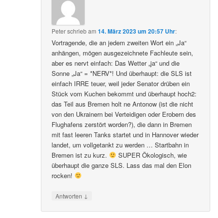
Peter
schrieb
am
14. März 2023 um 20:57 Uhr
:
Vortragende, die an jedem zweiten Wort ein „Ja“
anhängen, mögen ausgezeichnete Fachleute sein,
aber es nervt einfach: Das Wetter „ja“ und die
Sonne „Ja“ = *NERV*! Und überhaupt: die SLS ist
einfach IRRE teuer, weil jeder Senator drüben ein
Stück vom Kuchen bekommt und überhaupt hoch2:
das Teil aus Bremen holt ne Antonow (ist die nicht
von den Ukrainern bei Verteidigen oder Erobern des
Flughafens zerstört worden?), die dann in Bremen
mit fast leeren Tanks startet und in Hannover wieder
landet, um vollgetankt zu werden … Startbahn in
Bremen ist zu kurz.
SUPER Ökologisch, wie
überhaupt die ganze SLS. Lass das mal den Elon
rocken!
↓
Antworten