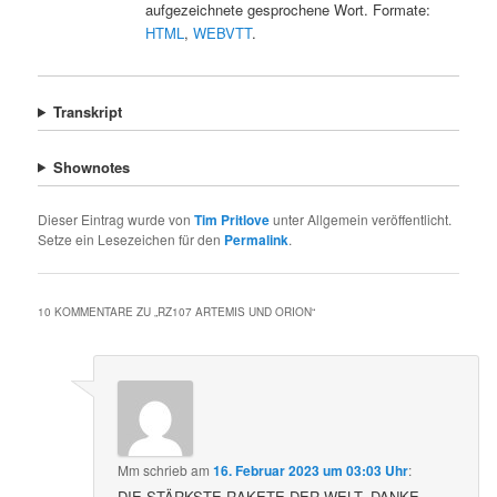
aufgezeichnete gesprochene Wort. Formate:
HTML
,
WEBVTT
.
Transkript
Shownotes
Dieser Eintrag wurde von
Tim Pritlove
unter Allgemein veröffentlicht.
Setze ein Lesezeichen für den
Permalink
.
10 KOMMENTARE ZU „
RZ107 ARTEMIS UND ORION
“
Mm
schrieb
am
16. Februar 2023 um 03:03 Uhr
:
DIE STÄRKSTE RAKETE DER WELT, DANKE