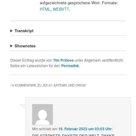
aufgezeichnete gesprochene Wort. Formate:
HTML
,
WEBVTT
.
Transkript
Shownotes
Dieser Eintrag wurde von
Tim Pritlove
unter Allgemein veröffentlicht.
Setze ein Lesezeichen für den
Permalink
.
10 KOMMENTARE ZU „
RZ107 ARTEMIS UND ORION
“
Mm
schrieb
am
16. Februar 2023 um 03:03 Uhr
:
DIE STÄRKSTE RAKETE DER WELT, DANKE