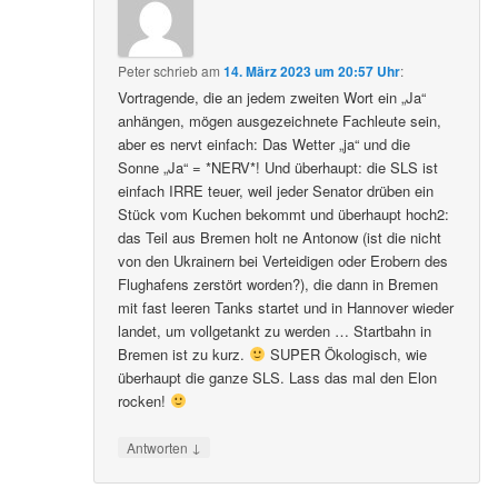
Peter
schrieb
am
14. März 2023 um 20:57 Uhr
:
Vortragende, die an jedem zweiten Wort ein „Ja“
anhängen, mögen ausgezeichnete Fachleute sein,
aber es nervt einfach: Das Wetter „ja“ und die
Sonne „Ja“ = *NERV*! Und überhaupt: die SLS ist
einfach IRRE teuer, weil jeder Senator drüben ein
Stück vom Kuchen bekommt und überhaupt hoch2:
das Teil aus Bremen holt ne Antonow (ist die nicht
von den Ukrainern bei Verteidigen oder Erobern des
Flughafens zerstört worden?), die dann in Bremen
mit fast leeren Tanks startet und in Hannover wieder
landet, um vollgetankt zu werden … Startbahn in
Bremen ist zu kurz.
SUPER Ökologisch, wie
überhaupt die ganze SLS. Lass das mal den Elon
rocken!
↓
Antworten