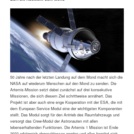
m
u
n
n
g
a
ä
n
e
v
n
i
r
d
g
a
e
ä
t
i
n
r
o
n
I
e
50 Jahre nach der letzten Landung auf dem Mond macht sich die
n
n
NASA auf wiederum Menschen auf den Mond zu senden. Die
Artemis-Mission setzt dabei zunächst auf drei konsekutive
h
I
Missionen, die sich diesem Ziel schrittweise annähert. Das
Projekt ist aber auch eine enge Kooperation mit der ESA, die mit
a
n
dem European Service Modul eine der wichtigsten Komponenten
stellt. Das Modul sorgt für den Antrieb des Raumfahrzeugs und
l
h
versorgt das Crew-Modul der Astronauten mit allen
lebenserhaltenden Funktionen. Die Artemis 1 Mission ist Ende
t
a
2022 erfolgreich abgeschlossen worden und alles bereitet sich