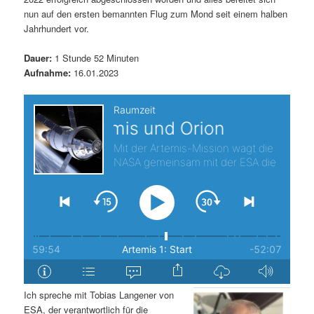
nun auf den ersten bemannten Flug zum Mond seit einem halben
s
l
Jahrhundert vor.
p
t
Dauer:
1 Stunde 52 Minuten
Aufnahme:
16.01.2023
r
s
i
p
n
r
g
i
e
n
n
g
e
n
Ich spreche mit Tobias Langener von
ESA, der verantwortlich für die