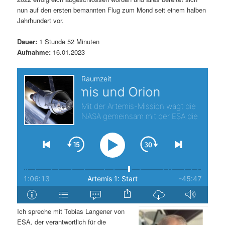
nun auf den ersten bemannten Flug zum Mond seit einem halben
s
l
Jahrhundert vor.
p
t
Dauer:
1 Stunde 52 Minuten
Aufnahme:
16.01.2023
r
s
i
p
n
r
g
i
e
n
n
g
e
n
Ich spreche mit Tobias Langener von
ESA, der verantwortlich für die