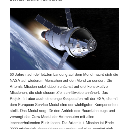
m
u
n
n
g
a
ä
n
e
v
n
i
r
d
g
a
e
ä
t
i
n
r
o
n
I
e
50 Jahre nach der letzten Landung auf dem Mond macht sich die
n
n
NASA auf wiederum Menschen auf den Mond zu senden. Die
Artemis-Mission setzt dabei zunächst auf drei konsekutive
h
I
Missionen, die sich diesem Ziel schrittweise annähert. Das
Projekt ist aber auch eine enge Kooperation mit der ESA, die mit
a
n
dem European Service Modul eine der wichtigsten Komponenten
stellt. Das Modul sorgt für den Antrieb des Raumfahrzeugs und
l
h
versorgt das Crew-Modul der Astronauten mit allen
lebenserhaltenden Funktionen. Die Artemis 1 Mission ist Ende
t
a
2022 erfolgreich abgeschlossen worden und alles bereitet sich