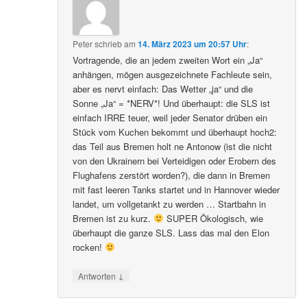
Peter
schrieb
am
14. März 2023 um 20:57 Uhr
:
Vortragende, die an jedem zweiten Wort ein „Ja“
anhängen, mögen ausgezeichnete Fachleute sein,
aber es nervt einfach: Das Wetter „ja“ und die
Sonne „Ja“ = *NERV*! Und überhaupt: die SLS ist
einfach IRRE teuer, weil jeder Senator drüben ein
Stück vom Kuchen bekommt und überhaupt hoch2:
das Teil aus Bremen holt ne Antonow (ist die nicht
von den Ukrainern bei Verteidigen oder Erobern des
Flughafens zerstört worden?), die dann in Bremen
mit fast leeren Tanks startet und in Hannover wieder
landet, um vollgetankt zu werden … Startbahn in
Bremen ist zu kurz.
SUPER Ökologisch, wie
überhaupt die ganze SLS. Lass das mal den Elon
rocken!
↓
Antworten