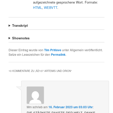
aufgezeichnete gesprochene Wort. Formate:
HTML
,
WEBVTT
.
Transkript
Shownotes
Dieser Eintrag wurde von
Tim Pritlove
unter Allgemein veröffentlicht.
Setze ein Lesezeichen für den
Permalink
.
10 KOMMENTARE ZU „
RZ107 ARTEMIS UND ORION
“
Mm
schrieb
am
16. Februar 2023 um 03:03 Uhr
:
DIE STÄRKSTE RAKETE DER WELT, DANKE