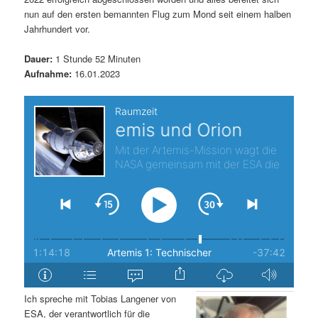
nun auf den ersten bemannten Flug zum Mond seit einem halben
s
l
Jahrhundert vor.
p
t
Dauer:
1 Stunde 52 Minuten
Aufnahme:
16.01.2023
r
s
i
p
n
r
g
i
e
n
n
g
e
n
Ich spreche mit Tobias Langener von
ESA, der verantwortlich für die