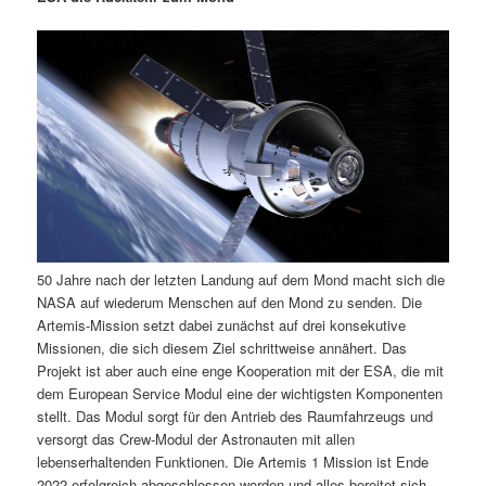
m
u
n
n
g
a
ä
n
e
v
n
i
r
d
g
a
e
ä
t
i
n
r
o
n
I
e
50 Jahre nach der letzten Landung auf dem Mond macht sich die
n
n
NASA auf wiederum Menschen auf den Mond zu senden. Die
Artemis-Mission setzt dabei zunächst auf drei konsekutive
h
I
Missionen, die sich diesem Ziel schrittweise annähert. Das
Projekt ist aber auch eine enge Kooperation mit der ESA, die mit
a
n
dem European Service Modul eine der wichtigsten Komponenten
stellt. Das Modul sorgt für den Antrieb des Raumfahrzeugs und
l
h
versorgt das Crew-Modul der Astronauten mit allen
lebenserhaltenden Funktionen. Die Artemis 1 Mission ist Ende
t
a
2022 erfolgreich abgeschlossen worden und alles bereitet sich