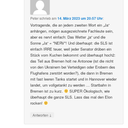
Peter
schrieb
am
14. März 2023 um 20:57 Uhr
:
Vortragende, die an jedem zweiten Wort ein „Ja“
anhängen, mögen ausgezeichnete Fachleute sein,
aber es nervt einfach: Das Wetter „ja“ und die
Sonne „Ja“ = *NERV*! Und überhaupt: die SLS ist
einfach IRRE teuer, weil jeder Senator drüben ein
Stück vom Kuchen bekommt und überhaupt hoch2:
das Teil aus Bremen holt ne Antonow (ist die nicht
von den Ukrainern bei Verteidigen oder Erobern des
Flughafens zerstört worden?), die dann in Bremen
mit fast leeren Tanks startet und in Hannover wieder
landet, um vollgetankt zu werden … Startbahn in
Bremen ist zu kurz.
SUPER Ökologisch, wie
überhaupt die ganze SLS. Lass das mal den Elon
rocken!
↓
Antworten