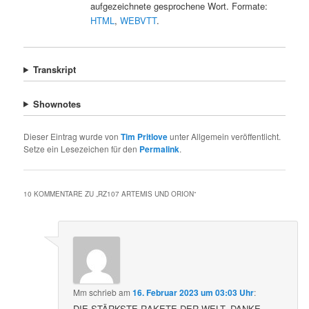
aufgezeichnete gesprochene Wort. Formate:
HTML
,
WEBVTT
.
Transkript
Shownotes
Dieser Eintrag wurde von
Tim Pritlove
unter Allgemein veröffentlicht.
Setze ein Lesezeichen für den
Permalink
.
10 KOMMENTARE ZU „
RZ107 ARTEMIS UND ORION
“
Mm
schrieb
am
16. Februar 2023 um 03:03 Uhr
:
DIE STÄRKSTE RAKETE DER WELT, DANKE