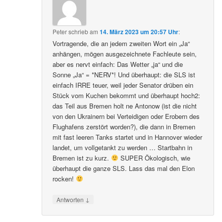
Peter
schrieb
am
14. März 2023 um 20:57 Uhr
:
Vortragende, die an jedem zweiten Wort ein „Ja“
anhängen, mögen ausgezeichnete Fachleute sein,
aber es nervt einfach: Das Wetter „ja“ und die
Sonne „Ja“ = *NERV*! Und überhaupt: die SLS ist
einfach IRRE teuer, weil jeder Senator drüben ein
Stück vom Kuchen bekommt und überhaupt hoch2:
das Teil aus Bremen holt ne Antonow (ist die nicht
von den Ukrainern bei Verteidigen oder Erobern des
Flughafens zerstört worden?), die dann in Bremen
mit fast leeren Tanks startet und in Hannover wieder
landet, um vollgetankt zu werden … Startbahn in
Bremen ist zu kurz.
SUPER Ökologisch, wie
überhaupt die ganze SLS. Lass das mal den Elon
rocken!
↓
Antworten