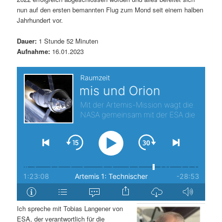
nun auf den ersten bemannten Flug zum Mond seit einem halben
s
l
Jahrhundert vor.
p
t
Dauer:
1 Stunde 52 Minuten
Aufnahme:
16.01.2023
r
s
i
p
n
r
g
i
e
n
n
g
e
n
Ich spreche mit Tobias Langener von
ESA, der verantwortlich für die