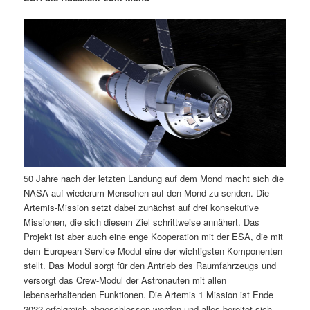
m
u
n
n
g
a
ä
n
e
v
n
i
r
d
g
a
e
ä
t
i
n
r
o
n
I
e
50 Jahre nach der letzten Landung auf dem Mond macht sich die
n
n
NASA auf wiederum Menschen auf den Mond zu senden. Die
Artemis-Mission setzt dabei zunächst auf drei konsekutive
h
I
Missionen, die sich diesem Ziel schrittweise annähert. Das
Projekt ist aber auch eine enge Kooperation mit der ESA, die mit
a
n
dem European Service Modul eine der wichtigsten Komponenten
stellt. Das Modul sorgt für den Antrieb des Raumfahrzeugs und
l
h
versorgt das Crew-Modul der Astronauten mit allen
lebenserhaltenden Funktionen. Die Artemis 1 Mission ist Ende
t
a
2022 erfolgreich abgeschlossen worden und alles bereitet sich