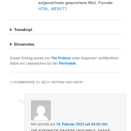
aufgezeichnete gesprochene Wort. Formate:
HTML
,
WEBVTT
.
Transkript
Shownotes
Dieser Eintrag wurde von
Tim Pritlove
unter Allgemein veröffentlicht.
Setze ein Lesezeichen für den
Permalink
.
10 KOMMENTARE ZU „
RZ107 ARTEMIS UND ORION
“
Mm
schrieb
am
16. Februar 2023 um 03:03 Uhr
:
DIE STÄRKSTE RAKETE DER WELT, DANKE