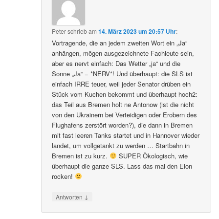
Peter
schrieb
am
14. März 2023 um 20:57 Uhr
:
Vortragende, die an jedem zweiten Wort ein „Ja“
anhängen, mögen ausgezeichnete Fachleute sein,
aber es nervt einfach: Das Wetter „ja“ und die
Sonne „Ja“ = *NERV*! Und überhaupt: die SLS ist
einfach IRRE teuer, weil jeder Senator drüben ein
Stück vom Kuchen bekommt und überhaupt hoch2:
das Teil aus Bremen holt ne Antonow (ist die nicht
von den Ukrainern bei Verteidigen oder Erobern des
Flughafens zerstört worden?), die dann in Bremen
mit fast leeren Tanks startet und in Hannover wieder
landet, um vollgetankt zu werden … Startbahn in
Bremen ist zu kurz.
SUPER Ökologisch, wie
überhaupt die ganze SLS. Lass das mal den Elon
rocken!
↓
Antworten