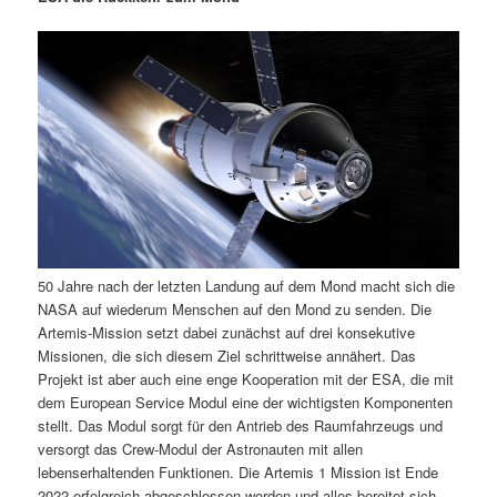
m
u
n
n
g
a
ä
n
e
v
n
i
r
d
g
a
e
ä
t
i
n
r
o
n
I
e
50 Jahre nach der letzten Landung auf dem Mond macht sich die
n
n
NASA auf wiederum Menschen auf den Mond zu senden. Die
Artemis-Mission setzt dabei zunächst auf drei konsekutive
h
I
Missionen, die sich diesem Ziel schrittweise annähert. Das
Projekt ist aber auch eine enge Kooperation mit der ESA, die mit
a
n
dem European Service Modul eine der wichtigsten Komponenten
stellt. Das Modul sorgt für den Antrieb des Raumfahrzeugs und
l
h
versorgt das Crew-Modul der Astronauten mit allen
lebenserhaltenden Funktionen. Die Artemis 1 Mission ist Ende
t
a
2022 erfolgreich abgeschlossen worden und alles bereitet sich