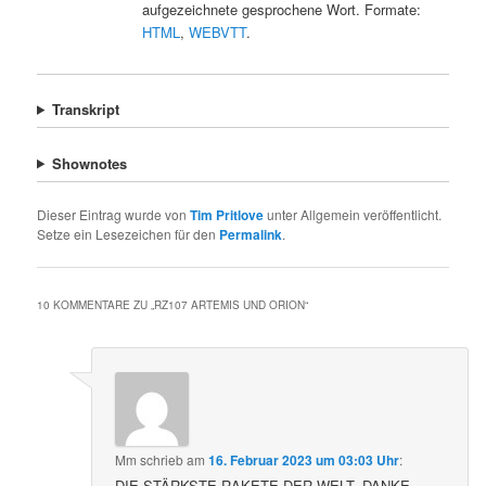
aufgezeichnete gesprochene Wort. Formate:
HTML
,
WEBVTT
.
Transkript
Shownotes
Dieser Eintrag wurde von
Tim Pritlove
unter Allgemein veröffentlicht.
Setze ein Lesezeichen für den
Permalink
.
10 KOMMENTARE ZU „
RZ107 ARTEMIS UND ORION
“
Mm
schrieb
am
16. Februar 2023 um 03:03 Uhr
:
DIE STÄRKSTE RAKETE DER WELT, DANKE