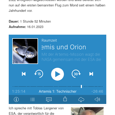
nun auf den ersten bemannten Flug zum Mond seit einem halben
s
l
Jahrhundert vor.
p
t
Dauer:
1 Stunde 52 Minuten
Aufnahme:
16.01.2023
r
s
i
p
n
r
g
i
e
n
n
g
e
n
Ich spreche mit Tobias Langener von
ESA, der verantwortlich für die