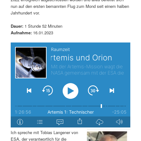
nun auf den ersten bemannten Flug zum Mond seit einem halben
s
l
Jahrhundert vor.
p
t
Dauer:
1 Stunde 52 Minuten
Aufnahme:
16.01.2023
r
s
i
p
n
r
g
i
e
n
n
g
e
n
Ich spreche mit Tobias Langener von
ESA, der verantwortlich für die