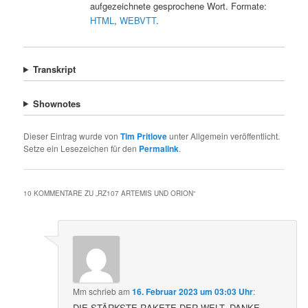
aufgezeichnete gesprochene Wort. Formate:
HTML
,
WEBVTT
.
Transkript
Shownotes
Dieser Eintrag wurde von
Tim Pritlove
unter Allgemein veröffentlicht.
Setze ein Lesezeichen für den
Permalink
.
10 KOMMENTARE ZU „
RZ107 ARTEMIS UND ORION
“
Mm
schrieb
am
16. Februar 2023 um 03:03 Uhr
:
DIE STÄRKSTE RAKETE DER WELT, DANKE