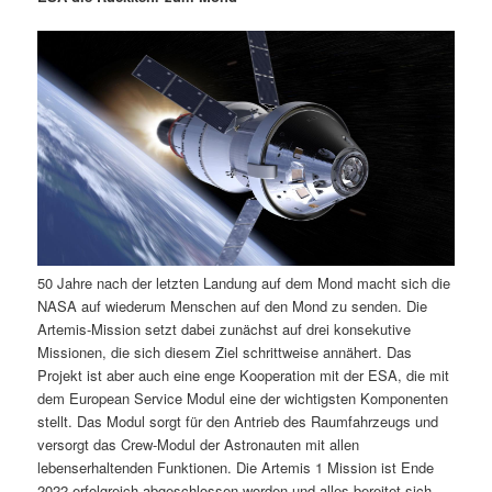
m
u
n
n
g
a
ä
n
e
v
n
i
r
d
g
a
e
ä
t
i
n
r
o
n
I
e
50 Jahre nach der letzten Landung auf dem Mond macht sich die
n
n
NASA auf wiederum Menschen auf den Mond zu senden. Die
Artemis-Mission setzt dabei zunächst auf drei konsekutive
h
I
Missionen, die sich diesem Ziel schrittweise annähert. Das
Projekt ist aber auch eine enge Kooperation mit der ESA, die mit
a
n
dem European Service Modul eine der wichtigsten Komponenten
stellt. Das Modul sorgt für den Antrieb des Raumfahrzeugs und
l
h
versorgt das Crew-Modul der Astronauten mit allen
lebenserhaltenden Funktionen. Die Artemis 1 Mission ist Ende
t
a
2022 erfolgreich abgeschlossen worden und alles bereitet sich