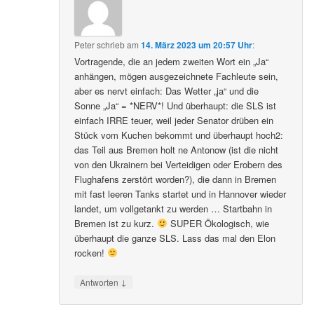
Peter
schrieb
am
14. März 2023 um 20:57 Uhr
:
Vortragende, die an jedem zweiten Wort ein „Ja“
anhängen, mögen ausgezeichnete Fachleute sein,
aber es nervt einfach: Das Wetter „ja“ und die
Sonne „Ja“ = *NERV*! Und überhaupt: die SLS ist
einfach IRRE teuer, weil jeder Senator drüben ein
Stück vom Kuchen bekommt und überhaupt hoch2:
das Teil aus Bremen holt ne Antonow (ist die nicht
von den Ukrainern bei Verteidigen oder Erobern des
Flughafens zerstört worden?), die dann in Bremen
mit fast leeren Tanks startet und in Hannover wieder
landet, um vollgetankt zu werden … Startbahn in
Bremen ist zu kurz.
SUPER Ökologisch, wie
überhaupt die ganze SLS. Lass das mal den Elon
rocken!
↓
Antworten