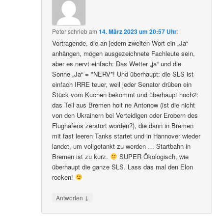
Peter
schrieb
am
14. März 2023 um 20:57 Uhr
:
Vortragende, die an jedem zweiten Wort ein „Ja“
anhängen, mögen ausgezeichnete Fachleute sein,
aber es nervt einfach: Das Wetter „ja“ und die
Sonne „Ja“ = *NERV*! Und überhaupt: die SLS ist
einfach IRRE teuer, weil jeder Senator drüben ein
Stück vom Kuchen bekommt und überhaupt hoch2:
das Teil aus Bremen holt ne Antonow (ist die nicht
von den Ukrainern bei Verteidigen oder Erobern des
Flughafens zerstört worden?), die dann in Bremen
mit fast leeren Tanks startet und in Hannover wieder
landet, um vollgetankt zu werden … Startbahn in
Bremen ist zu kurz.
SUPER Ökologisch, wie
überhaupt die ganze SLS. Lass das mal den Elon
rocken!
↓
Antworten