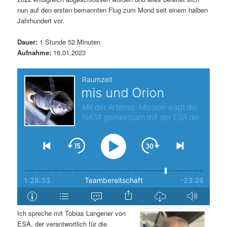
nun auf den ersten bemannten Flug zum Mond seit einem halben
s
l
Jahrhundert vor.
p
t
Dauer:
1 Stunde 52 Minuten
Aufnahme:
16.01.2023
r
s
i
p
n
r
g
i
e
n
n
g
e
n
Ich spreche mit Tobias Langener von
ESA, der verantwortlich für die