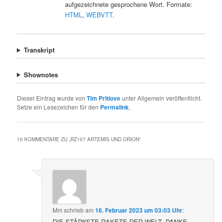
aufgezeichnete gesprochene Wort. Formate:
HTML
,
WEBVTT
.
Transkript
Shownotes
Dieser Eintrag wurde von
Tim Pritlove
unter Allgemein veröffentlicht.
Setze ein Lesezeichen für den
Permalink
.
10 KOMMENTARE ZU „
RZ107 ARTEMIS UND ORION
“
Mm
schrieb
am
16. Februar 2023 um 03:03 Uhr
:
DIE STÄRKSTE RAKETE DER WELT, DANKE