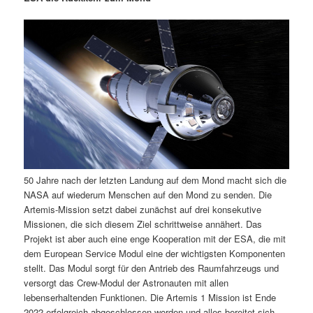
m
u
n
n
g
a
ä
n
e
v
n
i
r
d
g
a
e
ä
t
i
n
r
o
n
I
e
50 Jahre nach der letzten Landung auf dem Mond macht sich die
n
n
NASA auf wiederum Menschen auf den Mond zu senden. Die
Artemis-Mission setzt dabei zunächst auf drei konsekutive
h
I
Missionen, die sich diesem Ziel schrittweise annähert. Das
Projekt ist aber auch eine enge Kooperation mit der ESA, die mit
a
n
dem European Service Modul eine der wichtigsten Komponenten
stellt. Das Modul sorgt für den Antrieb des Raumfahrzeugs und
l
h
versorgt das Crew-Modul der Astronauten mit allen
lebenserhaltenden Funktionen. Die Artemis 1 Mission ist Ende
t
a
2022 erfolgreich abgeschlossen worden und alles bereitet sich