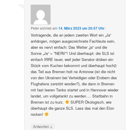
Peter
schrieb
am
14. März 2023 um 20:57 Uhr
:
Vortragende, die an jedem zweiten Wort ein „Ja“
anhängen, mögen ausgezeichnete Fachleute sein,
aber es nervt einfach: Das Wetter „ja“ und die
Sonne „Ja“ = *NERV*! Und überhaupt: die SLS ist
einfach IRRE teuer, weil jeder Senator drüben ein
Stück vom Kuchen bekommt und überhaupt hoch2:
das Teil aus Bremen holt ne Antonow (ist die nicht
von den Ukrainern bei Verteidigen oder Erobern des
Flughafens zerstört worden?), die dann in Bremen
mit fast leeren Tanks startet und in Hannover wieder
landet, um vollgetankt zu werden … Startbahn in
Bremen ist zu kurz.
SUPER Ökologisch, wie
überhaupt die ganze SLS. Lass das mal den Elon
rocken!
↓
Antworten