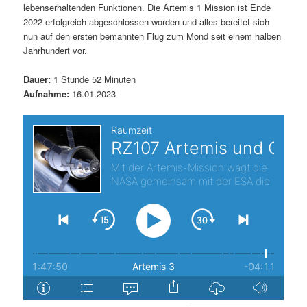
lebenserhaltenden Funktionen. Die Artemis 1 Mission ist Ende
t
a
2022 erfolgreich abgeschlossen worden und alles bereitet sich
nun auf den ersten bemannten Flug zum Mond seit einem halben
s
l
Jahrhundert vor.
p
t
Dauer:
1 Stunde 52 Minuten
Aufnahme:
16.01.2023
r
s
i
p
n
r
g
i
e
n
n
g
e
n