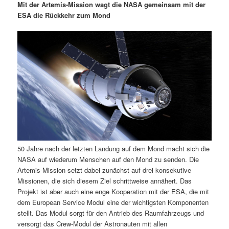
Mit der Artemis-Mission wagt die NASA gemeinsam mit der
i
s
ESA die Rückkehr zum Mond
m
u
n
n
g
a
ä
n
e
v
n
i
r
d
g
a
e
ä
t
i
n
r
o
n
I
e
50 Jahre nach der letzten Landung auf dem Mond macht sich die
n
n
NASA auf wiederum Menschen auf den Mond zu senden. Die
Artemis-Mission setzt dabei zunächst auf drei konsekutive
h
I
Missionen, die sich diesem Ziel schrittweise annähert. Das
Projekt ist aber auch eine enge Kooperation mit der ESA, die mit
a
n
dem European Service Modul eine der wichtigsten Komponenten
stellt. Das Modul sorgt für den Antrieb des Raumfahrzeugs und
l
h
versorgt das Crew-Modul der Astronauten mit allen