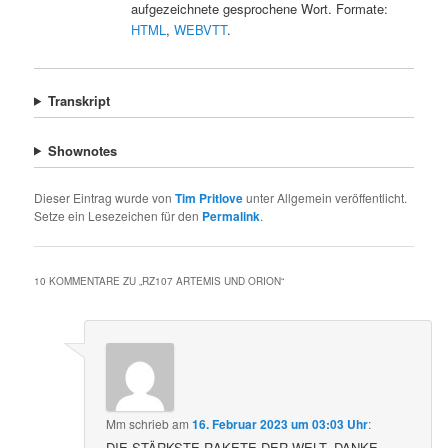
aufgezeichnete gesprochene Wort. Formate:
HTML
,
WEBVTT
.
Transkript
Shownotes
Dieser Eintrag wurde von
Tim Pritlove
unter Allgemein veröffentlicht.
Setze ein Lesezeichen für den
Permalink
.
10 KOMMENTARE ZU „
RZ107 ARTEMIS UND ORION
“
Mm
schrieb
am
16. Februar 2023 um 03:03 Uhr
:
DIE STÄRKSTE RAKETE DER WELT, DANKE