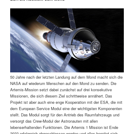
m
u
n
n
g
a
ä
n
e
v
n
i
r
d
g
a
e
ä
t
i
n
r
o
n
I
e
50 Jahre nach der letzten Landung auf dem Mond macht sich die
n
n
NASA auf wiederum Menschen auf den Mond zu senden. Die
Artemis-Mission setzt dabei zunächst auf drei konsekutive
h
I
Missionen, die sich diesem Ziel schrittweise annähert. Das
Projekt ist aber auch eine enge Kooperation mit der ESA, die mit
a
n
dem European Service Modul eine der wichtigsten Komponenten
stellt. Das Modul sorgt für den Antrieb des Raumfahrzeugs und
l
h
versorgt das Crew-Modul der Astronauten mit allen
lebenserhaltenden Funktionen. Die Artemis 1 Mission ist Ende
t
a
2022 erfolgreich abgeschlossen worden und alles bereitet sich