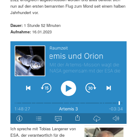
nun auf den ersten bemannten Flug zum Mond seit einem halben
s
l
Jahrhundert vor.
p
t
Dauer:
1 Stunde 52 Minuten
Aufnahme:
16.01.2023
r
s
i
p
n
r
g
i
e
n
n
g
e
n
Ich spreche mit Tobias Langener von
ESA, der verantwortlich für die