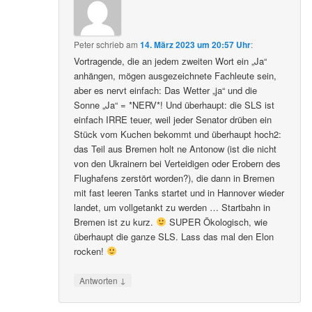
Peter
schrieb
am
14. März 2023 um 20:57 Uhr
:
Vortragende, die an jedem zweiten Wort ein „Ja“
anhängen, mögen ausgezeichnete Fachleute sein,
aber es nervt einfach: Das Wetter „ja“ und die
Sonne „Ja“ = *NERV*! Und überhaupt: die SLS ist
einfach IRRE teuer, weil jeder Senator drüben ein
Stück vom Kuchen bekommt und überhaupt hoch2:
das Teil aus Bremen holt ne Antonow (ist die nicht
von den Ukrainern bei Verteidigen oder Erobern des
Flughafens zerstört worden?), die dann in Bremen
mit fast leeren Tanks startet und in Hannover wieder
landet, um vollgetankt zu werden … Startbahn in
Bremen ist zu kurz.
SUPER Ökologisch, wie
überhaupt die ganze SLS. Lass das mal den Elon
rocken!
↓
Antworten