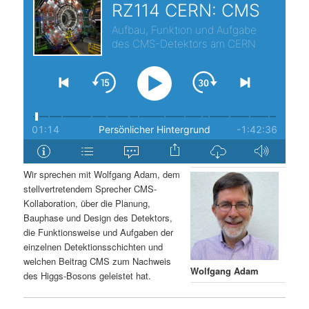
s
l
p
t
r
s
i
p
n
r
g
i
Wir sprechen mit Wolfgang Adam, dem
stellvertretendem Sprecher CMS-
e
n
Kollaboration, über die Planung,
Bauphase und Design des Detektors,
n
g
die Funktionsweise und Aufgaben der
einzelnen Detektionsschichten und
e
welchen Beitrag CMS zum Nachweis
Wolfgang Adam
des Higgs-Bosons geleistet hat.
n