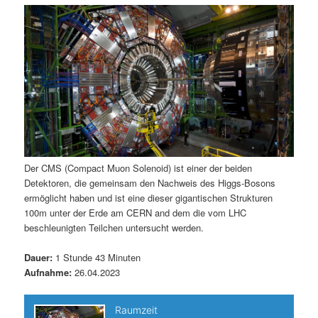
m
u
n
n
g
a
ä
n
e
v
n
i
r
d
g
a
e
ä
t
i
n
r
o
n
I
e
Der CMS (Compact Muon Solenoid) ist einer der beiden
Detektoren, die gemeinsam den Nachweis des Higgs-Bosons
n
n
ermöglicht haben und ist eine dieser gigantischen Strukturen
100m unter der Erde am CERN and dem die vom LHC
h
I
beschleunigten Teilchen untersucht werden.
a
n
Dauer:
1 Stunde 43 Minuten
Aufnahme:
26.04.2023
l
h
t
a