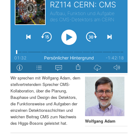
s
l
p
t
r
s
i
p
n
r
g
i
Wir sprechen mit Wolfgang Adam, dem
stellvertretendem Sprecher CMS-
e
n
Kollaboration, über die Planung,
Bauphase und Design des Detektors,
n
g
die Funktionsweise und Aufgaben der
einzelnen Detektionsschichten und
e
welchen Beitrag CMS zum Nachweis
Wolfgang Adam
des Higgs-Bosons geleistet hat.
n