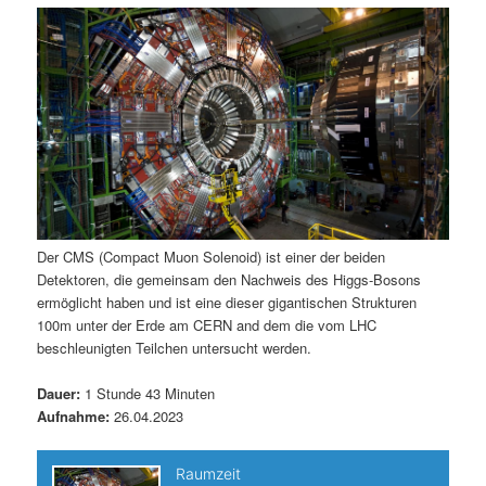
m
u
n
n
g
a
ä
n
e
v
n
i
r
d
g
a
e
ä
t
i
n
r
o
n
I
e
Der CMS (Compact Muon Solenoid) ist einer der beiden
Detektoren, die gemeinsam den Nachweis des Higgs-Bosons
n
n
ermöglicht haben und ist eine dieser gigantischen Strukturen
100m unter der Erde am CERN and dem die vom LHC
h
I
beschleunigten Teilchen untersucht werden.
a
n
Dauer:
1 Stunde 43 Minuten
Aufnahme:
26.04.2023
l
h
t
a