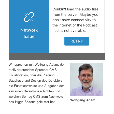
s
l
p
t
r
s
i
p
n
r
g
i
Wir sprechen mit Wolfgang Adam, dem
stellvertretendem Sprecher CMS-
e
n
Kollaboration, über die Planung,
Bauphase und Design des Detektors,
n
g
die Funktionsweise und Aufgaben der
einzelnen Detektionsschichten und
e
welchen Beitrag CMS zum Nachweis
Wolfgang Adam
des Higgs-Bosons geleistet hat.
n