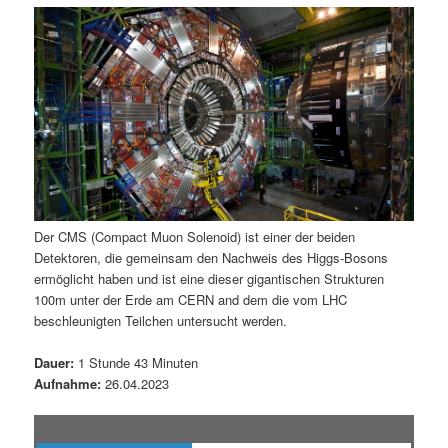
m
u
n
n
g
a
ä
n
e
v
n
i
r
d
g
a
e
ä
t
i
n
r
o
n
I
e
Der CMS (Compact Muon Solenoid) ist einer der beiden
Detektoren, die gemeinsam den Nachweis des Higgs-Bosons
n
n
ermöglicht haben und ist eine dieser gigantischen Strukturen
100m unter der Erde am CERN and dem die vom LHC
h
I
beschleunigten Teilchen untersucht werden.
a
n
Dauer:
1 Stunde 43 Minuten
Aufnahme:
26.04.2023
l
h
t
a