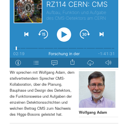
s
l
p
t
r
s
i
p
n
r
g
i
Wir sprechen mit Wolfgang Adam, dem
stellvertretendem Sprecher CMS-
e
n
Kollaboration, über die Planung,
Bauphase und Design des Detektors,
n
g
die Funktionsweise und Aufgaben der
einzelnen Detektionsschichten und
e
welchen Beitrag CMS zum Nachweis
Wolfgang Adam
des Higgs-Bosons geleistet hat.
n