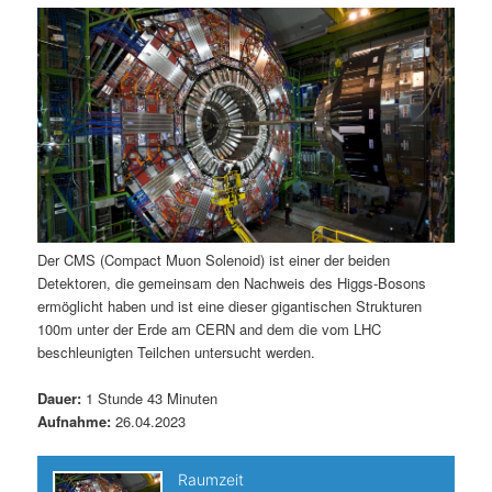
m
u
n
n
g
a
ä
n
e
v
n
i
r
d
g
a
e
ä
t
i
n
r
o
n
I
e
Der CMS (Compact Muon Solenoid) ist einer der beiden
Detektoren, die gemeinsam den Nachweis des Higgs-Bosons
n
n
ermöglicht haben und ist eine dieser gigantischen Strukturen
100m unter der Erde am CERN and dem die vom LHC
h
I
beschleunigten Teilchen untersucht werden.
a
n
Dauer:
1 Stunde 43 Minuten
Aufnahme:
26.04.2023
l
h
t
a