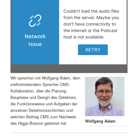
s
l
p
t
r
s
i
p
n
r
g
i
Wir sprechen mit Wolfgang Adam, dem
stellvertretendem Sprecher CMS-
e
n
Kollaboration, über die Planung,
Bauphase und Design des Detektors,
n
g
die Funktionsweise und Aufgaben der
einzelnen Detektionsschichten und
e
welchen Beitrag CMS zum Nachweis
Wolfgang Adam
des Higgs-Bosons geleistet hat.
n