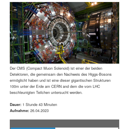
m
u
n
n
g
a
ä
n
e
v
n
i
r
d
g
a
e
ä
t
i
n
r
o
n
I
e
Der CMS (Compact Muon Solenoid) ist einer der beiden
Detektoren, die gemeinsam den Nachweis des Higgs-Bosons
n
n
ermöglicht haben und ist eine dieser gigantischen Strukturen
100m unter der Erde am CERN and dem die vom LHC
h
I
beschleunigten Teilchen untersucht werden.
a
n
Dauer:
1 Stunde 43 Minuten
Aufnahme:
26.04.2023
l
h
t
a