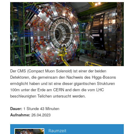
m
u
n
n
g
a
ä
n
e
v
n
i
r
d
g
a
e
ä
t
i
n
r
o
n
I
e
Der CMS (Compact Muon Solenoid) ist einer der beiden
Detektoren, die gemeinsam den Nachweis des Higgs-Bosons
n
n
ermöglicht haben und ist eine dieser gigantischen Strukturen
100m unter der Erde am CERN and dem die vom LHC
h
I
beschleunigten Teilchen untersucht werden.
a
n
Dauer:
1 Stunde 43 Minuten
Aufnahme:
26.04.2023
l
h
t
a