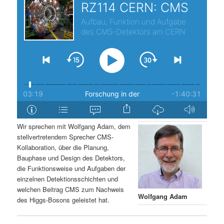
s
l
p
t
r
s
i
p
n
r
g
i
Wir sprechen mit Wolfgang Adam, dem
stellvertretendem Sprecher CMS-
e
n
Kollaboration, über die Planung,
Bauphase und Design des Detektors,
n
g
die Funktionsweise und Aufgaben der
einzelnen Detektionsschichten und
e
welchen Beitrag CMS zum Nachweis
Wolfgang Adam
des Higgs-Bosons geleistet hat.
n