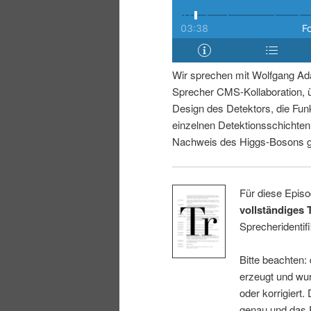
i
p
n
r
Wir sprechen mit Wolfgang Ad
g
i
Sprecher CMS-Kollaboration, 
Design des Detektors, die Fun
e
n
einzelnen Detektionsschichte
Nachweis des Higgs-Bosons ge
n
g
e
Für diese Episo
vollständiges 
n
Sprecheridentifi
Bitte beachten:
erzeugt und wur
oder korrigiert.
genau und das E