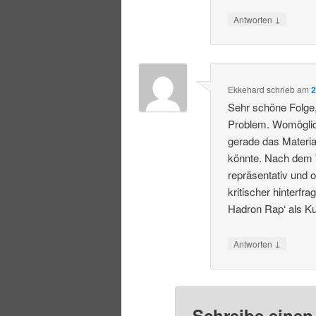
↓
Antworten
Ekkehard
schrieb
am
2
Sehr schöne Folge, 
Problem. Womöglich
gerade das Materi
könnte. Nach dem Tr
repräsentativ und 
kritischer hinterf
Hadron Rap‘ als K
↓
Antworten
Schreibe eine