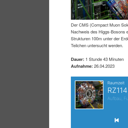
I
e
n
n
Der CMS (Compact Muon Soleno
Nachweis des Higgs-Bosons erm
h
I
Strukturen 100m unter der E
Teilchen untersucht werden.
a
n
Dauer:
1 Stunde 43 Minuten
l
h
Aufnahme:
26.04.2023
t
a
s
l
p
t
r
s