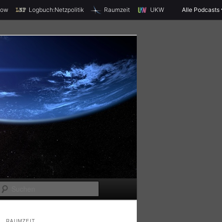
X
how
Logbuch:Netzpolitik
Raumzeit
UKW
Alle Podcasts
S
u
c
RAUMZEIT