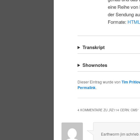
eine Reihe von 
der Sendung au
Formate:
HTM
Transkript
Shownotes
Dieser Eintrag wurde von
Tim Pritlo
Permalink
.
4 KOMMENTARE ZU „
RZ114 CERN: CMS
“
Earthworm jim
schrieb