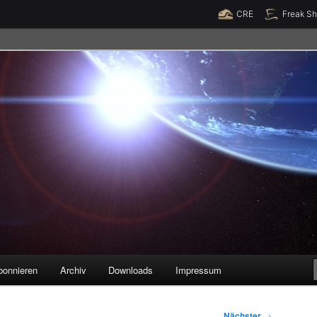
Raumzeit braucht Deine Unterstützung!
Spende jetzt!
CRE
Freak S
legenheiten
bonnieren
Archiv
Downloads
Impressum
Nächster
→