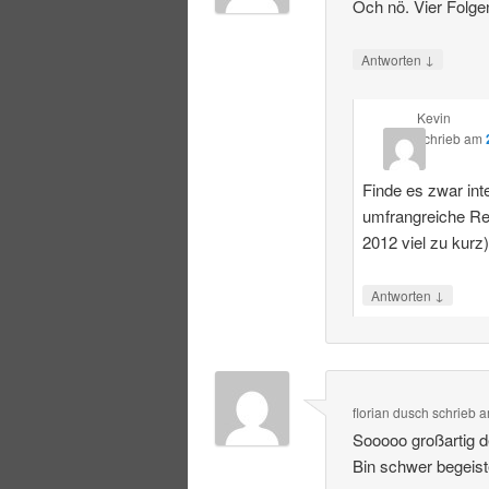
Och nö. Vier Folge
↓
Antworten
Kevin
schrieb
am
Finde es zwar int
umfrangreiche R
2012 viel zu kurz
↓
Antworten
florian dusch
schrieb
a
Sooooo großartig 
Bin schwer begeist