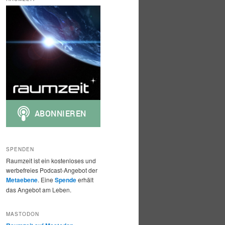
h
e
n
SPENDEN
Raumzeit ist ein kostenloses und
werbefreies Podcast-Angebot der
Metaebene
. Eine
Spende
erhält
das Angebot am Leben.
MASTODON