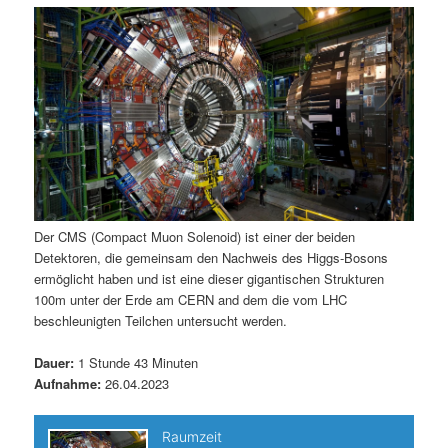
m
u
n
n
g
a
ä
n
e
v
n
i
r
d
g
a
e
ä
t
i
n
r
o
n
I
e
Der CMS (Compact Muon Solenoid) ist einer der beiden
Detektoren, die gemeinsam den Nachweis des Higgs-Bosons
n
n
ermöglicht haben und ist eine dieser gigantischen Strukturen
100m unter der Erde am CERN and dem die vom LHC
h
I
beschleunigten Teilchen untersucht werden.
a
n
Dauer:
1 Stunde 43 Minuten
Aufnahme:
26.04.2023
l
h
t
a