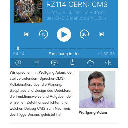
s
l
p
t
r
s
i
p
n
r
g
i
Wir sprechen mit Wolfgang Adam, dem
stellvertretendem Sprecher CMS-
e
n
Kollaboration, über die Planung,
Bauphase und Design des Detektors,
n
g
die Funktionsweise und Aufgaben der
einzelnen Detektionsschichten und
e
welchen Beitrag CMS zum Nachweis
Wolfgang Adam
des Higgs-Bosons geleistet hat.
n