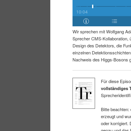
i
p
n
r
Wir sprechen mit Wolfgang Ad
g
i
Sprecher CMS-Kollaboration, 
Design des Detektors, die Fun
e
n
einzelnen Detektionsschichte
Nachweis des Higgs-Bosons ge
n
g
e
Für diese Episo
vollständiges 
n
Sprecheridentifi
Bitte beachten:
erzeugt und wur
oder korrigiert.
genau und das E