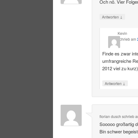
Och nö. Vier Folge
↓
Antworten
Kevin
schrieb
am
Finde es zwar int
umfrangreiche R
2012 viel zu kurz
↓
Antworten
florian dusch
schrieb
a
Sooooo großartig 
Bin schwer begeist