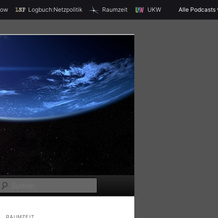
X
how
Logbuch:Netzpolitik
Raumzeit
UKW
Alle Podcasts
S
u
c
RAUMZEIT