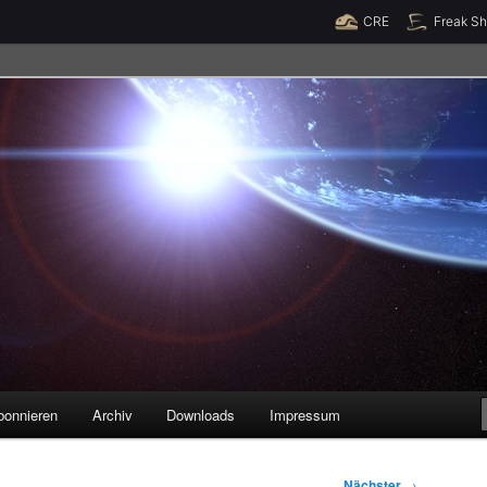
Raumzeit braucht Deine Unterstützung!
Spende jetzt!
CRE
Freak S
legenheiten
bonnieren
Archiv
Downloads
Impressum
Nächster
→