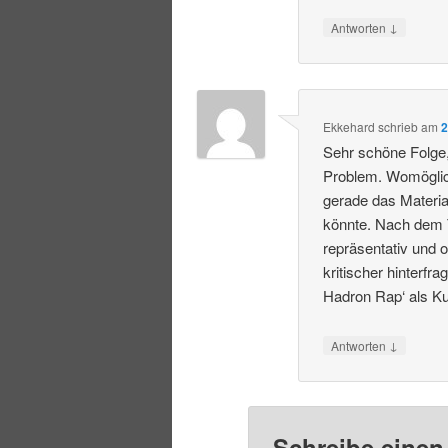
↓
Antworten
Ekkehard
schrieb
am
2
Sehr schöne Folge, 
Problem. Womöglich
gerade das Materi
könnte. Nach dem Tr
repräsentativ und 
kritischer hinterf
Hadron Rap‘ als K
↓
Antworten
Schreibe eine