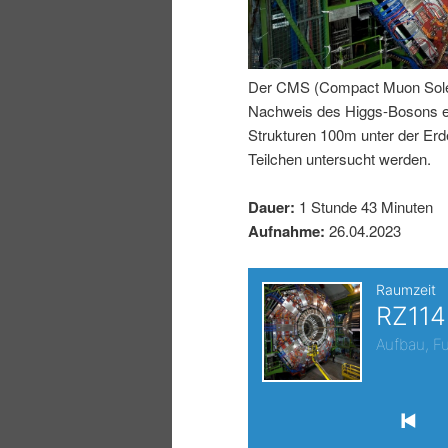
I
e
n
n
Der CMS (Compact Muon Soleno
Nachweis des Higgs-Bosons erm
h
I
Strukturen 100m unter der E
Teilchen untersucht werden.
a
n
Dauer:
1 Stunde 43 Minuten
l
h
Aufnahme:
26.04.2023
t
a
s
l
p
t
r
s