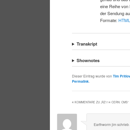
eine Reihe von 
der Sendung au
Formate:
HTM
Transkript
Shownotes
Dieser Eintrag wurde von
Tim Pritlo
Permalink
.
4 KOMMENTARE ZU „
RZ114 CERN: CMS
“
Earthworm jim
schrieb