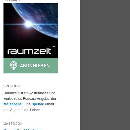
h
e
n
SPENDEN
Raumzeit ist ein kostenloses und
werbefreies Podcast-Angebot der
Metaebene
. Eine
Spende
erhält
das Angebot am Leben.
MASTODON