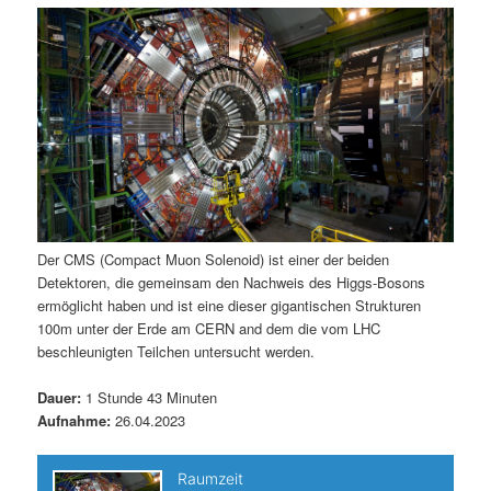
m
u
n
n
g
a
ä
n
e
v
n
i
r
d
g
a
e
ä
t
i
n
r
o
n
I
e
Der CMS (Compact Muon Solenoid) ist einer der beiden
Detektoren, die gemeinsam den Nachweis des Higgs-Bosons
n
n
ermöglicht haben und ist eine dieser gigantischen Strukturen
100m unter der Erde am CERN and dem die vom LHC
h
I
beschleunigten Teilchen untersucht werden.
a
n
Dauer:
1 Stunde 43 Minuten
Aufnahme:
26.04.2023
l
h
t
a