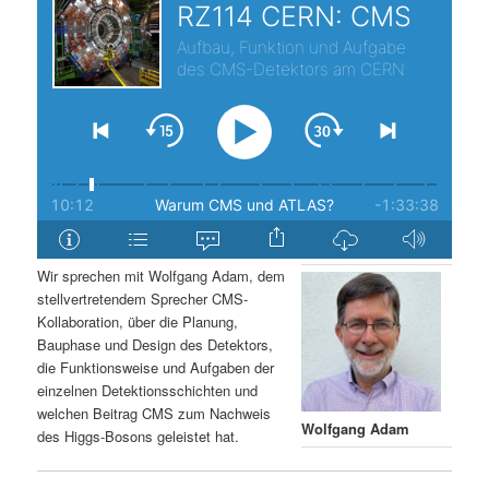
s
l
p
t
r
s
i
p
n
r
g
i
Wir sprechen mit Wolfgang Adam, dem
stellvertretendem Sprecher CMS-
e
n
Kollaboration, über die Planung,
Bauphase und Design des Detektors,
n
g
die Funktionsweise und Aufgaben der
einzelnen Detektionsschichten und
e
welchen Beitrag CMS zum Nachweis
Wolfgang Adam
des Higgs-Bosons geleistet hat.
n