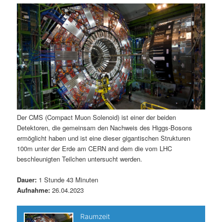
m
u
n
n
g
a
ä
n
e
v
n
i
r
d
g
a
e
ä
t
i
n
r
o
n
I
e
Der CMS (Compact Muon Solenoid) ist einer der beiden
Detektoren, die gemeinsam den Nachweis des Higgs-Bosons
n
n
ermöglicht haben und ist eine dieser gigantischen Strukturen
100m unter der Erde am CERN and dem die vom LHC
h
I
beschleunigten Teilchen untersucht werden.
a
n
Dauer:
1 Stunde 43 Minuten
Aufnahme:
26.04.2023
l
h
t
a