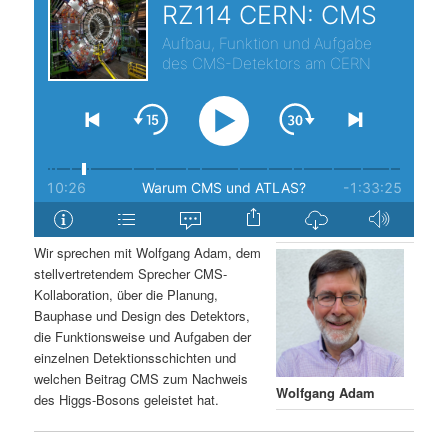
s
l
p
t
r
s
i
p
n
r
g
i
Wir sprechen mit Wolfgang Adam, dem
stellvertretendem Sprecher CMS-
e
n
Kollaboration, über die Planung,
Bauphase und Design des Detektors,
n
g
die Funktionsweise und Aufgaben der
einzelnen Detektionsschichten und
e
welchen Beitrag CMS zum Nachweis
Wolfgang Adam
des Higgs-Bosons geleistet hat.
n