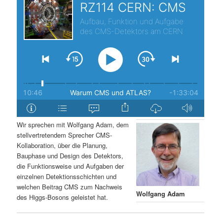
s
l
p
t
r
s
i
p
n
r
g
i
Wir sprechen mit Wolfgang Adam, dem
stellvertretendem Sprecher CMS-
e
n
Kollaboration, über die Planung,
Bauphase und Design des Detektors,
n
g
die Funktionsweise und Aufgaben der
einzelnen Detektionsschichten und
e
welchen Beitrag CMS zum Nachweis
Wolfgang Adam
des Higgs-Bosons geleistet hat.
n