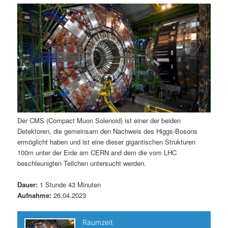
m
u
n
n
g
a
ä
n
e
v
n
i
r
d
g
a
e
ä
t
i
n
r
o
n
I
e
Der CMS (Compact Muon Solenoid) ist einer der beiden
Detektoren, die gemeinsam den Nachweis des Higgs-Bosons
n
n
ermöglicht haben und ist eine dieser gigantischen Strukturen
100m unter der Erde am CERN and dem die vom LHC
h
I
beschleunigten Teilchen untersucht werden.
a
n
Dauer:
1 Stunde 43 Minuten
Aufnahme:
26.04.2023
l
h
t
a