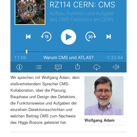
s
l
p
t
r
s
i
p
n
r
g
i
Wir sprechen mit Wolfgang Adam, dem
stellvertretendem Sprecher CMS-
e
n
Kollaboration, über die Planung,
Bauphase und Design des Detektors,
n
g
die Funktionsweise und Aufgaben der
einzelnen Detektionsschichten und
e
welchen Beitrag CMS zum Nachweis
Wolfgang Adam
des Higgs-Bosons geleistet hat.
n