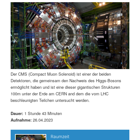
m
u
n
n
g
a
ä
n
e
v
n
i
r
d
g
a
e
ä
t
i
n
r
o
n
I
e
Der CMS (Compact Muon Solenoid) ist einer der beiden
Detektoren, die gemeinsam den Nachweis des Higgs-Bosons
n
n
ermöglicht haben und ist eine dieser gigantischen Strukturen
100m unter der Erde am CERN and dem die vom LHC
h
I
beschleunigten Teilchen untersucht werden.
a
n
Dauer:
1 Stunde 43 Minuten
Aufnahme:
26.04.2023
l
h
t
a