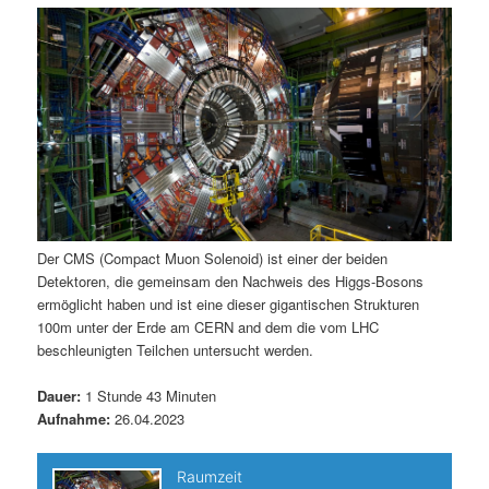
m
u
n
n
g
a
ä
n
e
v
n
i
r
d
g
a
e
ä
t
i
n
r
o
n
I
e
Der CMS (Compact Muon Solenoid) ist einer der beiden
Detektoren, die gemeinsam den Nachweis des Higgs-Bosons
n
n
ermöglicht haben und ist eine dieser gigantischen Strukturen
100m unter der Erde am CERN and dem die vom LHC
h
I
beschleunigten Teilchen untersucht werden.
a
n
Dauer:
1 Stunde 43 Minuten
Aufnahme:
26.04.2023
l
h
t
a