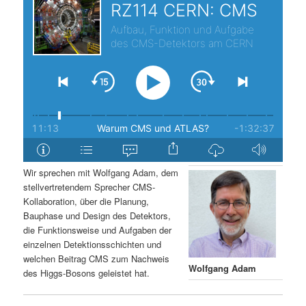
s
l
p
t
r
s
i
p
n
r
g
i
Wir sprechen mit Wolfgang Adam, dem
stellvertretendem Sprecher CMS-
e
n
Kollaboration, über die Planung,
Bauphase und Design des Detektors,
n
g
die Funktionsweise und Aufgaben der
einzelnen Detektionsschichten und
e
welchen Beitrag CMS zum Nachweis
Wolfgang Adam
des Higgs-Bosons geleistet hat.
n