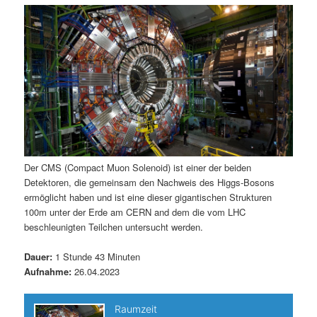
m
u
n
n
g
a
ä
n
e
v
n
i
r
d
g
a
e
ä
t
i
n
r
o
n
I
e
Der CMS (Compact Muon Solenoid) ist einer der beiden
Detektoren, die gemeinsam den Nachweis des Higgs-Bosons
n
n
ermöglicht haben und ist eine dieser gigantischen Strukturen
100m unter der Erde am CERN and dem die vom LHC
h
I
beschleunigten Teilchen untersucht werden.
a
n
Dauer:
1 Stunde 43 Minuten
Aufnahme:
26.04.2023
l
h
t
a