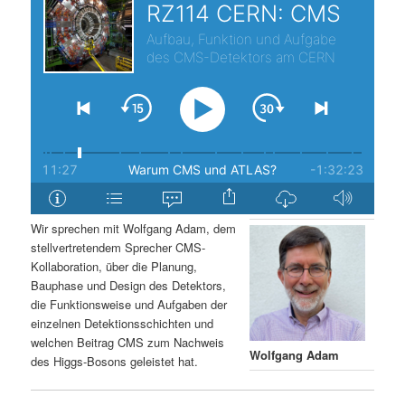
s
l
p
t
r
s
i
p
n
r
g
i
Wir sprechen mit Wolfgang Adam, dem
stellvertretendem Sprecher CMS-
e
n
Kollaboration, über die Planung,
Bauphase und Design des Detektors,
n
g
die Funktionsweise und Aufgaben der
einzelnen Detektionsschichten und
e
welchen Beitrag CMS zum Nachweis
Wolfgang Adam
des Higgs-Bosons geleistet hat.
n