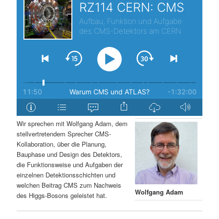
s
l
p
t
r
s
i
p
n
r
g
i
Wir sprechen mit Wolfgang Adam, dem
stellvertretendem Sprecher CMS-
e
n
Kollaboration, über die Planung,
Bauphase und Design des Detektors,
n
g
die Funktionsweise und Aufgaben der
einzelnen Detektionsschichten und
e
welchen Beitrag CMS zum Nachweis
Wolfgang Adam
des Higgs-Bosons geleistet hat.
n