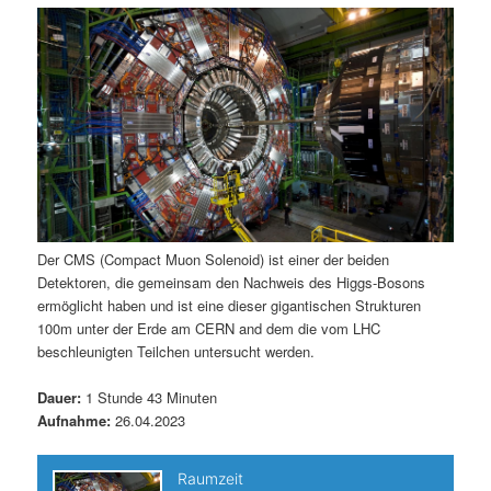
m
u
n
n
g
a
ä
n
e
v
n
i
r
d
g
a
e
ä
t
i
n
r
o
n
I
e
Der CMS (Compact Muon Solenoid) ist einer der beiden
Detektoren, die gemeinsam den Nachweis des Higgs-Bosons
n
n
ermöglicht haben und ist eine dieser gigantischen Strukturen
100m unter der Erde am CERN and dem die vom LHC
h
I
beschleunigten Teilchen untersucht werden.
a
n
Dauer:
1 Stunde 43 Minuten
Aufnahme:
26.04.2023
l
h
t
a