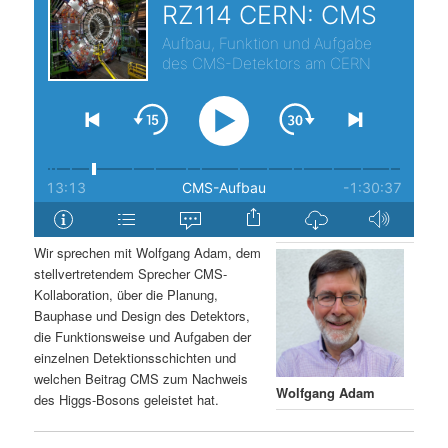
s
l
p
t
r
s
i
p
n
r
g
i
Wir sprechen mit Wolfgang Adam, dem
stellvertretendem Sprecher CMS-
e
n
Kollaboration, über die Planung,
Bauphase und Design des Detektors,
n
g
die Funktionsweise und Aufgaben der
einzelnen Detektionsschichten und
e
welchen Beitrag CMS zum Nachweis
Wolfgang Adam
des Higgs-Bosons geleistet hat.
n