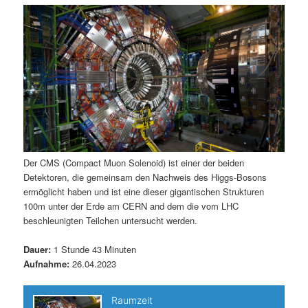
m
u
n
n
g
a
ä
n
e
v
n
i
r
d
g
a
e
ä
t
i
n
r
o
n
I
e
Der CMS (Compact Muon Solenoid) ist einer der beiden
Detektoren, die gemeinsam den Nachweis des Higgs-Bosons
n
n
ermöglicht haben und ist eine dieser gigantischen Strukturen
100m unter der Erde am CERN and dem die vom LHC
h
I
beschleunigten Teilchen untersucht werden.
a
n
Dauer:
1 Stunde 43 Minuten
Aufnahme:
26.04.2023
l
h
t
a