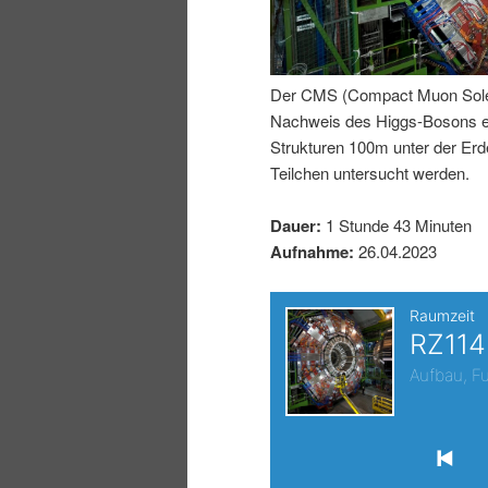
I
e
n
n
Der CMS (Compact Muon Soleno
Nachweis des Higgs-Bosons erm
h
I
Strukturen 100m unter der E
Teilchen untersucht werden.
a
n
Dauer:
1 Stunde 43 Minuten
l
h
Aufnahme:
26.04.2023
t
a
s
l
p
t
r
s