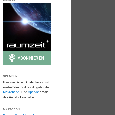
h
e
n
SPENDEN
Raumzeit ist ein kostenloses und
werbefreies Podcast-Angebot der
Metaebene
. Eine
Spende
erhält
das Angebot am Leben.
MASTODON