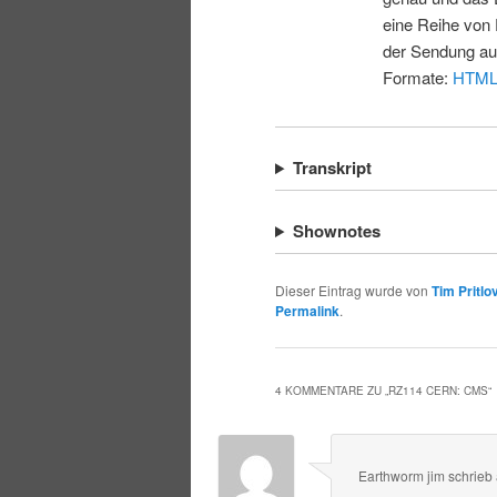
eine Reihe von 
der Sendung au
Formate:
HTM
Transkript
Shownotes
Dieser Eintrag wurde von
Tim Pritlo
Permalink
.
4 KOMMENTARE ZU „
RZ114 CERN: CMS
“
Earthworm jim
schrieb