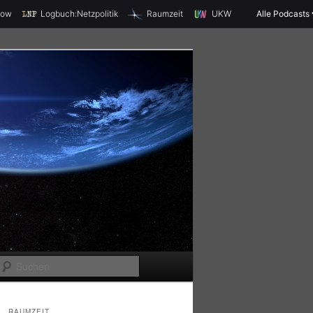
X
how
Logbuch:Netzpolitik
Raumzeit
UKW
Alle Podcasts
S
u
c
RAUMZEIT