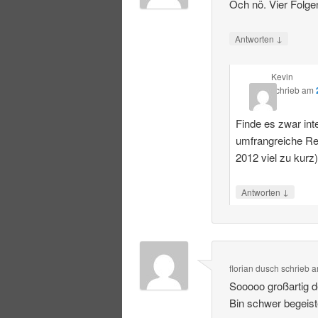
Och nö. Vier Folge
↓
Antworten
Kevin
schrieb
am
Finde es zwar int
umfrangreiche R
2012 viel zu kurz
↓
Antworten
florian dusch
schrieb
a
Sooooo großartig 
Bin schwer begeist