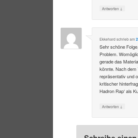
↓
Antworten
Ekkehard
schrieb
am
2
Sehr schöne Folge, 
Problem. Womöglich
gerade das Materi
könnte. Nach dem Tr
repräsentativ und 
kritischer hinterf
Hadron Rap‘ als K
↓
Antworten
Schreibe eine