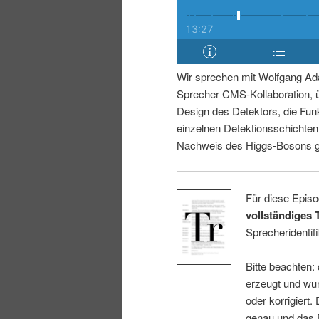
i
p
n
r
Wir sprechen mit Wolfgang Ad
g
i
Sprecher CMS-Kollaboration, 
Design des Detektors, die Fun
e
n
einzelnen Detektionsschichte
Nachweis des Higgs-Bosons ge
n
g
e
Für diese Episo
vollständiges 
n
Sprecheridentifi
Bitte beachten:
erzeugt und wur
oder korrigiert.
genau und das E