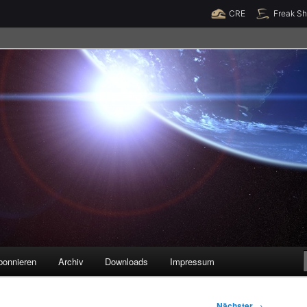
Raumzeit braucht Deine Unterstützung!
Spende jetzt!
CRE
Freak S
legenheiten
bonnieren
Archiv
Downloads
Impressum
Nächster
→