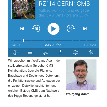
s
l
p
t
r
s
i
p
n
r
g
i
Wir sprechen mit Wolfgang Adam, dem
stellvertretendem Sprecher CMS-
e
n
Kollaboration, über die Planung,
Bauphase und Design des Detektors,
n
g
die Funktionsweise und Aufgaben der
einzelnen Detektionsschichten und
e
welchen Beitrag CMS zum Nachweis
Wolfgang Adam
des Higgs-Bosons geleistet hat.
n