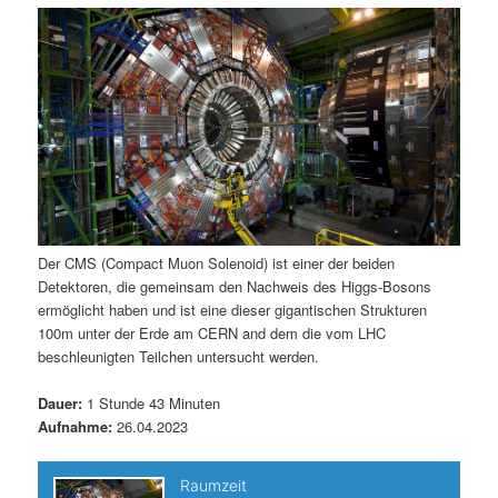
m
u
n
n
g
a
ä
n
e
v
n
i
r
d
g
a
e
ä
t
i
n
r
o
n
I
e
Der CMS (Compact Muon Solenoid) ist einer der beiden
Detektoren, die gemeinsam den Nachweis des Higgs-Bosons
n
n
ermöglicht haben und ist eine dieser gigantischen Strukturen
100m unter der Erde am CERN and dem die vom LHC
h
I
beschleunigten Teilchen untersucht werden.
a
n
Dauer:
1 Stunde 43 Minuten
Aufnahme:
26.04.2023
l
h
t
a