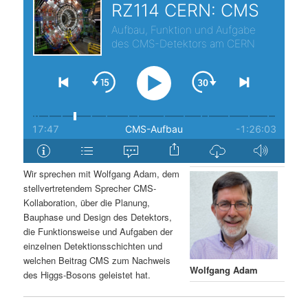
s
l
p
t
r
s
i
p
n
r
g
i
Wir sprechen mit Wolfgang Adam, dem
stellvertretendem Sprecher CMS-
e
n
Kollaboration, über die Planung,
Bauphase und Design des Detektors,
n
g
die Funktionsweise und Aufgaben der
einzelnen Detektionsschichten und
e
welchen Beitrag CMS zum Nachweis
Wolfgang Adam
des Higgs-Bosons geleistet hat.
n