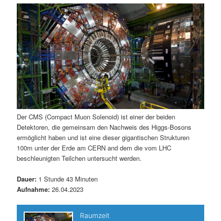
m
u
n
n
g
a
ä
n
e
v
n
i
r
d
g
a
e
ä
t
i
n
r
o
n
I
e
Der CMS (Compact Muon Solenoid) ist einer der beiden
Detektoren, die gemeinsam den Nachweis des Higgs-Bosons
n
n
ermöglicht haben und ist eine dieser gigantischen Strukturen
100m unter der Erde am CERN and dem die vom LHC
h
I
beschleunigten Teilchen untersucht werden.
a
n
Dauer:
1 Stunde 43 Minuten
Aufnahme:
26.04.2023
l
h
t
a