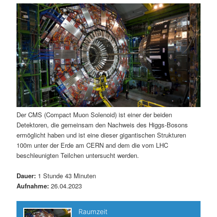
m
u
n
n
g
a
ä
n
e
v
n
i
r
d
g
a
e
ä
t
i
n
r
o
n
I
e
Der CMS (Compact Muon Solenoid) ist einer der beiden
Detektoren, die gemeinsam den Nachweis des Higgs-Bosons
n
n
ermöglicht haben und ist eine dieser gigantischen Strukturen
100m unter der Erde am CERN and dem die vom LHC
h
I
beschleunigten Teilchen untersucht werden.
a
n
Dauer:
1 Stunde 43 Minuten
Aufnahme:
26.04.2023
l
h
t
a