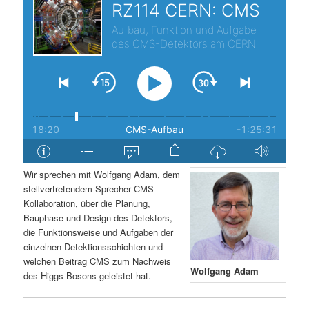
s
l
p
t
r
s
i
p
n
r
g
i
Wir sprechen mit Wolfgang Adam, dem
stellvertretendem Sprecher CMS-
e
n
Kollaboration, über die Planung,
Bauphase und Design des Detektors,
n
g
die Funktionsweise und Aufgaben der
einzelnen Detektionsschichten und
e
welchen Beitrag CMS zum Nachweis
Wolfgang Adam
des Higgs-Bosons geleistet hat.
n