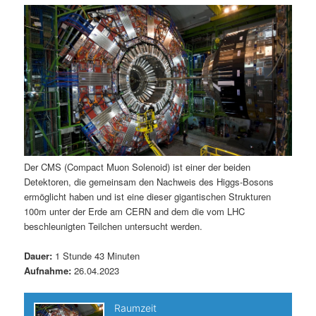
m
u
n
n
g
a
ä
n
e
v
n
i
r
d
g
a
e
ä
t
i
n
r
o
n
I
e
Der CMS (Compact Muon Solenoid) ist einer der beiden
Detektoren, die gemeinsam den Nachweis des Higgs-Bosons
n
n
ermöglicht haben und ist eine dieser gigantischen Strukturen
100m unter der Erde am CERN and dem die vom LHC
h
I
beschleunigten Teilchen untersucht werden.
a
n
Dauer:
1 Stunde 43 Minuten
Aufnahme:
26.04.2023
l
h
t
a