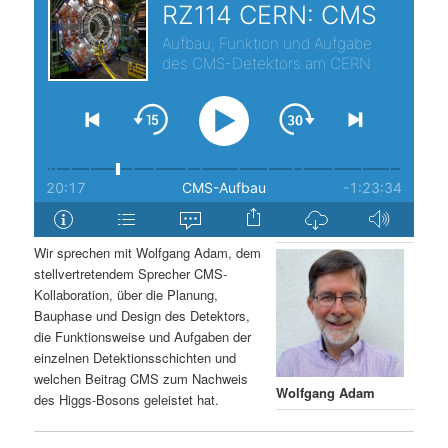
s
l
p
t
r
s
i
p
n
r
g
i
Wir sprechen mit Wolfgang Adam, dem
stellvertretendem Sprecher CMS-
e
n
Kollaboration, über die Planung,
Bauphase und Design des Detektors,
n
g
die Funktionsweise und Aufgaben der
einzelnen Detektionsschichten und
e
welchen Beitrag CMS zum Nachweis
Wolfgang Adam
des Higgs-Bosons geleistet hat.
n