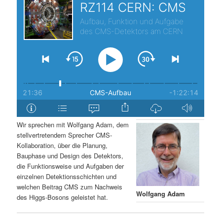
s
l
p
t
r
s
i
p
n
r
g
i
Wir sprechen mit Wolfgang Adam, dem
stellvertretendem Sprecher CMS-
e
n
Kollaboration, über die Planung,
Bauphase und Design des Detektors,
n
g
die Funktionsweise und Aufgaben der
einzelnen Detektionsschichten und
e
welchen Beitrag CMS zum Nachweis
Wolfgang Adam
des Higgs-Bosons geleistet hat.
n