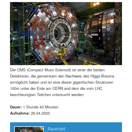
m
u
n
n
g
a
ä
n
e
v
n
i
r
d
g
a
e
ä
t
i
n
r
o
n
I
e
Der CMS (Compact Muon Solenoid) ist einer der beiden
Detektoren, die gemeinsam den Nachweis des Higgs-Bosons
n
n
ermöglicht haben und ist eine dieser gigantischen Strukturen
100m unter der Erde am CERN and dem die vom LHC
h
I
beschleunigten Teilchen untersucht werden.
a
n
Dauer:
1 Stunde 43 Minuten
Aufnahme:
26.04.2023
l
h
t
a