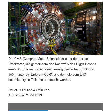
m
u
n
n
g
a
ä
n
e
v
n
i
r
d
g
a
e
ä
t
i
n
r
o
n
I
e
Der CMS (Compact Muon Solenoid) ist einer der beiden
Detektoren, die gemeinsam den Nachweis des Higgs-Bosons
n
n
ermöglicht haben und ist eine dieser gigantischen Strukturen
100m unter der Erde am CERN and dem die vom LHC
h
I
beschleunigten Teilchen untersucht werden.
a
n
Dauer:
1 Stunde 43 Minuten
Aufnahme:
26.04.2023
l
h
t
a