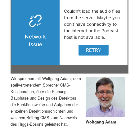
s
l
p
t
r
s
i
p
n
r
g
i
Wir sprechen mit Wolfgang Adam, dem
stellvertretendem Sprecher CMS-
e
n
Kollaboration, über die Planung,
Bauphase und Design des Detektors,
n
g
die Funktionsweise und Aufgaben der
einzelnen Detektionsschichten und
e
welchen Beitrag CMS zum Nachweis
Wolfgang Adam
des Higgs-Bosons geleistet hat.
n