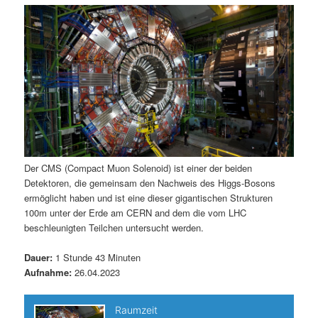
m
u
n
n
g
a
ä
n
e
v
n
i
r
d
g
a
e
ä
t
i
n
r
o
n
I
e
Der CMS (Compact Muon Solenoid) ist einer der beiden
Detektoren, die gemeinsam den Nachweis des Higgs-Bosons
n
n
ermöglicht haben und ist eine dieser gigantischen Strukturen
100m unter der Erde am CERN and dem die vom LHC
h
I
beschleunigten Teilchen untersucht werden.
a
n
Dauer:
1 Stunde 43 Minuten
Aufnahme:
26.04.2023
l
h
t
a