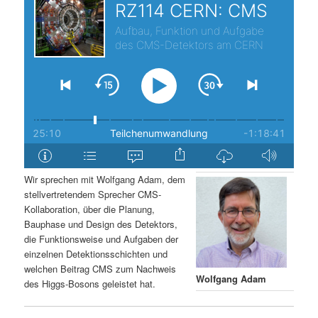
s
l
p
t
r
s
i
p
n
r
g
i
Wir sprechen mit Wolfgang Adam, dem
stellvertretendem Sprecher CMS-
e
n
Kollaboration, über die Planung,
Bauphase und Design des Detektors,
n
g
die Funktionsweise und Aufgaben der
einzelnen Detektionsschichten und
e
welchen Beitrag CMS zum Nachweis
Wolfgang Adam
des Higgs-Bosons geleistet hat.
n