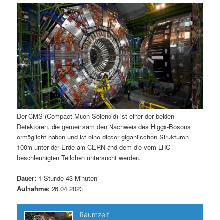
m
u
n
n
g
a
ä
n
e
v
n
i
r
d
g
a
e
ä
t
i
n
r
o
n
I
e
Der CMS (Compact Muon Solenoid) ist einer der beiden
Detektoren, die gemeinsam den Nachweis des Higgs-Bosons
n
n
ermöglicht haben und ist eine dieser gigantischen Strukturen
100m unter der Erde am CERN and dem die vom LHC
h
I
beschleunigten Teilchen untersucht werden.
a
n
Dauer:
1 Stunde 43 Minuten
Aufnahme:
26.04.2023
l
h
t
a