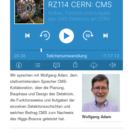
s
l
p
t
r
s
i
p
n
r
g
i
Wir sprechen mit Wolfgang Adam, dem
stellvertretendem Sprecher CMS-
e
n
Kollaboration, über die Planung,
Bauphase und Design des Detektors,
n
g
die Funktionsweise und Aufgaben der
einzelnen Detektionsschichten und
e
welchen Beitrag CMS zum Nachweis
Wolfgang Adam
des Higgs-Bosons geleistet hat.
n