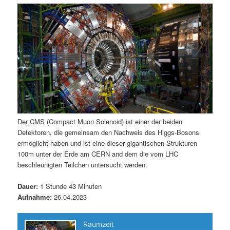
m
u
n
n
g
a
ä
n
e
v
n
i
r
d
g
a
e
ä
t
i
n
r
o
n
I
e
Der CMS (Compact Muon Solenoid) ist einer der beiden
Detektoren, die gemeinsam den Nachweis des Higgs-Bosons
n
n
ermöglicht haben und ist eine dieser gigantischen Strukturen
100m unter der Erde am CERN and dem die vom LHC
h
I
beschleunigten Teilchen untersucht werden.
a
n
Dauer:
1 Stunde 43 Minuten
Aufnahme:
26.04.2023
l
h
t
a