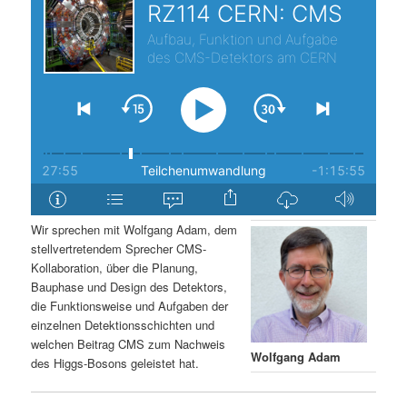
s
l
p
t
r
s
i
p
n
r
g
i
Wir sprechen mit Wolfgang Adam, dem
stellvertretendem Sprecher CMS-
e
n
Kollaboration, über die Planung,
Bauphase und Design des Detektors,
n
g
die Funktionsweise und Aufgaben der
einzelnen Detektionsschichten und
e
welchen Beitrag CMS zum Nachweis
Wolfgang Adam
des Higgs-Bosons geleistet hat.
n