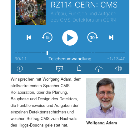
s
l
p
t
r
s
i
p
n
r
g
i
Wir sprechen mit Wolfgang Adam, dem
stellvertretendem Sprecher CMS-
e
n
Kollaboration, über die Planung,
Bauphase und Design des Detektors,
n
g
die Funktionsweise und Aufgaben der
einzelnen Detektionsschichten und
e
welchen Beitrag CMS zum Nachweis
Wolfgang Adam
des Higgs-Bosons geleistet hat.
n