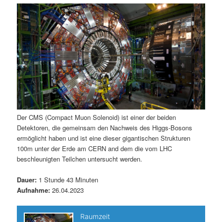
m
u
n
n
g
a
ä
n
e
v
n
i
r
d
g
a
e
ä
t
i
n
r
o
n
I
e
Der CMS (Compact Muon Solenoid) ist einer der beiden
Detektoren, die gemeinsam den Nachweis des Higgs-Bosons
n
n
ermöglicht haben und ist eine dieser gigantischen Strukturen
100m unter der Erde am CERN and dem die vom LHC
h
I
beschleunigten Teilchen untersucht werden.
a
n
Dauer:
1 Stunde 43 Minuten
Aufnahme:
26.04.2023
l
h
t
a