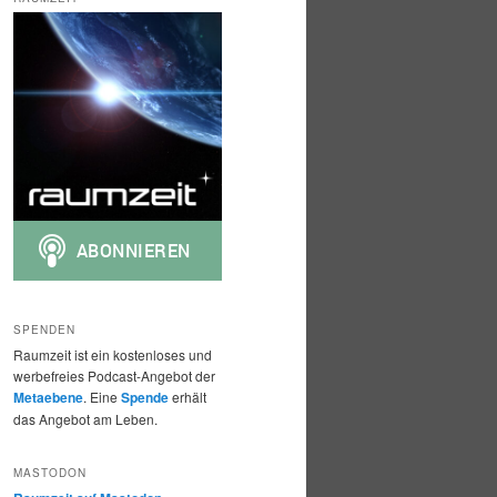
h
e
n
SPENDEN
Raumzeit ist ein kostenloses und
werbefreies Podcast-Angebot der
Metaebene
. Eine
Spende
erhält
das Angebot am Leben.
MASTODON