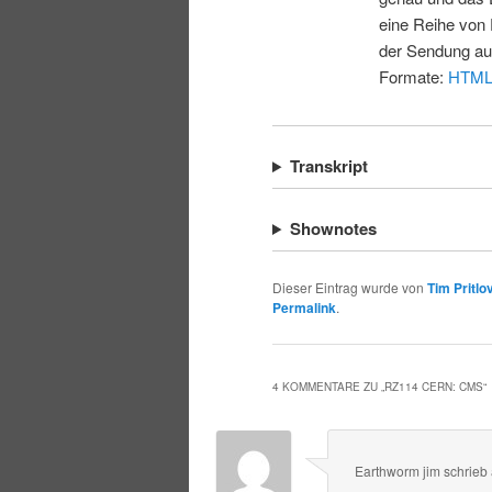
eine Reihe von 
der Sendung au
Formate:
HTM
Transkript
Shownotes
Dieser Eintrag wurde von
Tim Pritlo
Permalink
.
4 KOMMENTARE ZU „
RZ114 CERN: CMS
“
Earthworm jim
schrieb