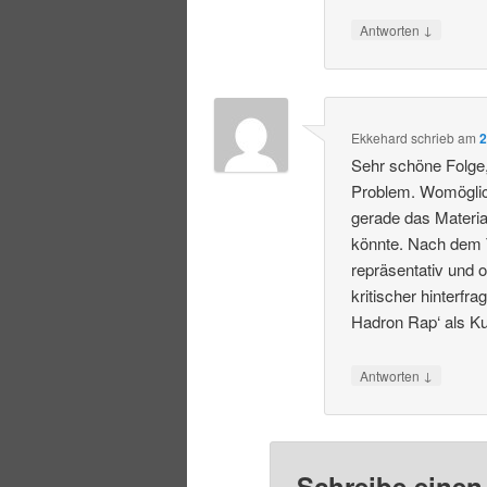
↓
Antworten
Ekkehard
schrieb
am
2
Sehr schöne Folge, 
Problem. Womöglich
gerade das Materi
könnte. Nach dem Tr
repräsentativ und 
kritischer hinterf
Hadron Rap‘ als K
↓
Antworten
Schreibe eine