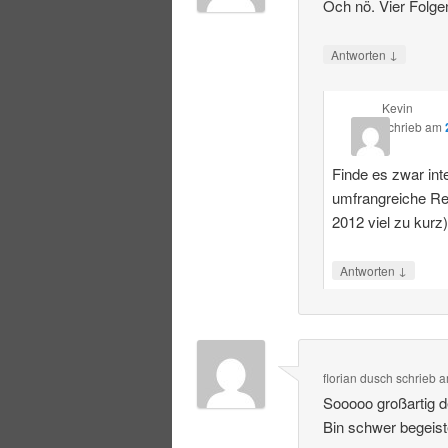
Och nö. Vier Folge
↓
Antworten
Kevin
schrieb
am
Finde es zwar int
umfrangreiche R
2012 viel zu kurz
↓
Antworten
florian dusch
schrieb
a
Sooooo großartig 
Bin schwer begeist