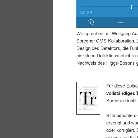
i
p
n
r
Wir sprechen mit Wolfgang Ad
g
i
Sprecher CMS-Kollaboration, 
Design des Detektors, die Fun
e
n
einzelnen Detektionsschichte
Nachweis des Higgs-Bosons ge
n
g
e
Für diese Episo
vollständiges 
n
Sprecheridentifi
Bitte beachten:
erzeugt und wur
oder korrigiert.
genau und das E