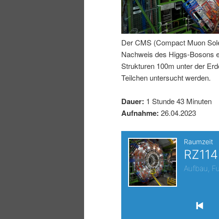
I
e
n
n
Der CMS (Compact Muon Soleno
Nachweis des Higgs-Bosons erm
h
I
Strukturen 100m unter der E
Teilchen untersucht werden.
a
n
Dauer:
1 Stunde 43 Minuten
l
h
Aufnahme:
26.04.2023
t
a
s
l
p
t
r
s