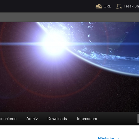
Raumzeit braucht Deine Unterstützung!
Spende jetzt!
CRE
Freak S
legenheiten
bonnieren
Archiv
Downloads
Impressum
Nächster
→