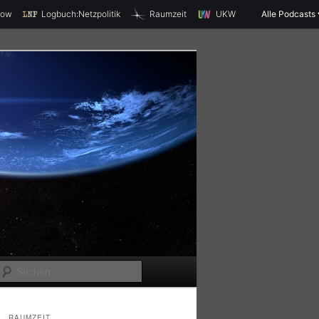
X
how
Logbuch:Netzpolitik
Raumzeit
UKW
Alle Podcasts
S
u
c
RAUMZEIT